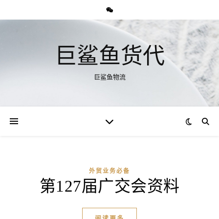
巨鲨鱼货代
巨鲨鱼物流
外贸业务必备
第127届广交会资料
阅读更多