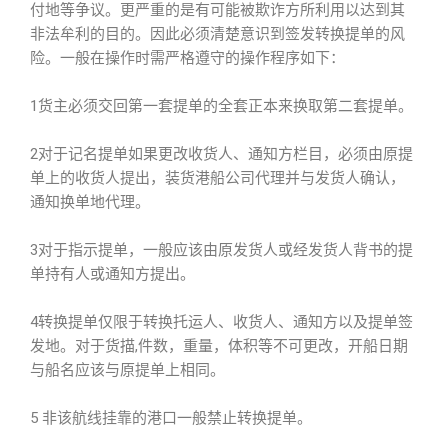
付地等争议。更严重的是有可能被欺诈方所利用以达到其
非法牟利的目的。因此必须清楚意识到签发转换提单的风
险。一般在操作时需严格遵守的操作程序如下：
1货主必须交回第一套提单的全套正本来换取第二套提单。
2对于记名提单如果更改收货人、通知方栏目，必须由原提
单上的收货人提出，装货港船公司代理并与发货人确认，
通知换单地代理。
3对于指示提单，一般应该由原发货人或经发货人背书的提
单持有人或通知方提出。
4转换提单仅限于转换托运人、收货人、通知方以及提单签
发地。对于货描,件数，重量，体积等不可更改，开船日期
与船名应该与原提单上相同。
5 非该航线挂靠的港口一般禁止转换提单。