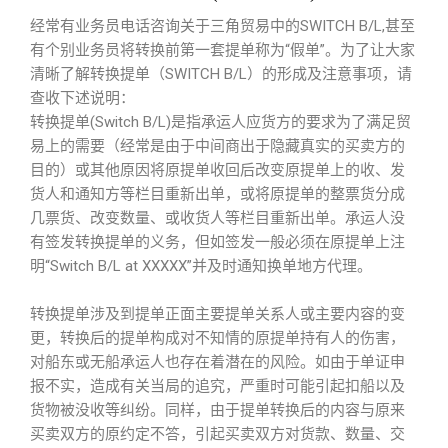
经常有业务员电话咨询关于三角贸易中的SWITCH B/L,甚至
有个别业务员将转换前第一套提单称为“假单”。为了让大家
清晰了解转换提单（SWITCH B/L）的形成及注意事项，请
查收下述说明：
转换提单(Switch B/L)是指承运人应货方的要求为了满足贸
易上的需要（经常是由于中间商出于隐藏真实的买卖方的
目的）或其他原因将原提单收回后改变原提单上的收、发
货人和通知方等栏目重新出单，或将原提单的整票货分成
几票货、改变数量、或收货人等栏目重新出单。承运人没
有签发转换提单的义务，但如签发一般必须在原提单上注
明“Switch B/L at XXXXX”并及时通知换单地方代理。
转换提单涉及到提单正面主要提单关系人或主要内容的变
更，转换后的提单构成对不知情的原提单持有人的伤害，
对船东或无船承运人也存在着潜在的风险。如由于单证申
报不实，造成有关当局的追究，严重时可能引起扣船以及
货物被没收等纠纷。同样，由于提单转换后的内容与原来
买卖双方的原约定不答，引起买卖双方对货款、数量、交