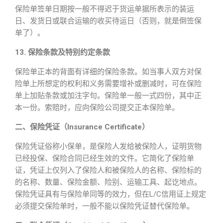
保险单签单日期按一般不得迟于货运单据所表示的装运
日、发货日或联合运输的收买待运日（否则，就是倒签保
单了）。
13. 保险条款及特别约定条款
保险单正本的背面有详细的保险条款。如当事人双方对保
险单上所想定的权利和义务需要增补或删减时，可在保险
单上加贴条款或加注字句。保险单一般一式四份，其中正
本一份。索赔时，应向保险公司提交正本保险单。
二、保险凭证（Insurance Certificate）
保险凭证俗称小保单，是保险人发给被保险人，证明货物
已经投保、保险合同已经生效的文件。它简化了保险单
证，凭证上仅列入了保险人和被保险人的名称、保险标的
的名称、数量、保险金额、险别、运输工具、起讫地点。
保险凭证具有与保险单同等的效力，但在L/C信用证上规定
必须提交保险单时，一般不能以保险凭证替代保险单。