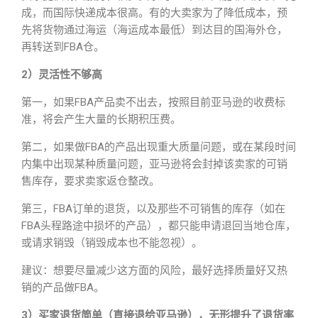
成，而国际快递成本很高。有的大卖家为了降低成本，预
先将货物通过海运（海运成本最低）到达目的国海外仓，
再转送到FBA仓。
2）灵活性不够高
第一，如果FBA产品卖不出去，按照目前亚马逊的收费标
准，将会产生大量的长期积压费。
第二，如果做FBA的产品出现重大质量问题，或在某段时间
内集中出现某种质量问题，亚马逊将会封掉该卖家的可销
售库存，要求卖家返仓整改。
第三，FBA订单的退货，以及那些不可销售的库存（如在
FBA头程路途中损坏的产品），都只能申请退回当地仓库，
或请求销毁（销毁成本也不能忽视）。
建议：想要尽量减少这方面的风险，最好选择质量好又热
销的产品做FBA。
3）买家退货简单（直接退给亚马逊），无形提升了退货率