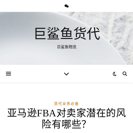
巨鲨鱼货代
巨鲨鱼物流
货代业务必备
亚马逊FBA对卖家潜在的风
险有哪些？