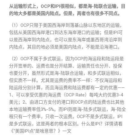
从运输形式上，OCP和IPI很相似，都是海-陆联合运输，目
的地大多都是美国内陆点。但是，两者也有很多不同点。
（1）OCP只限于美国西海岸到落基山脉以东地区的运输，
包括从美国西海岸港口到达东海岸港口的运输；但是IPI可
以是西海岸到内陆点，也可以是东海岸或墨西哥湾沿岸到
内陆点，其目的地必须是美国内陆点，不能是沿海港口。
（2）OCP不属于多式联运，因为OCP的海运段和陆运段是
分开签单的、运费也是分开结算、运输责任也分开、投保
也要分开，虽然形式是海-陆联合运输，和多式联运相似，
但实质不一样。尤其是运费的费率不一样：不仅海运段和
陆运段分别计算，而且海运费和陆运费都有一定的优惠——
1、可以享受优惠的海运费（OCP Rate）每吨大约优惠3-4
美元；2、由进口方支付的港口到OCP点的陆运费也比其他
本地运输费率低3%-5%。而IPI则是海-陆多式联运，海-陆全
程只有一个费率，只收一次运费。OCP不是多式联运，IPI
是多式联运，这是两者的根本区别。什么是IPI？详情请看
《“美国IPI点”是啥意思？》一文