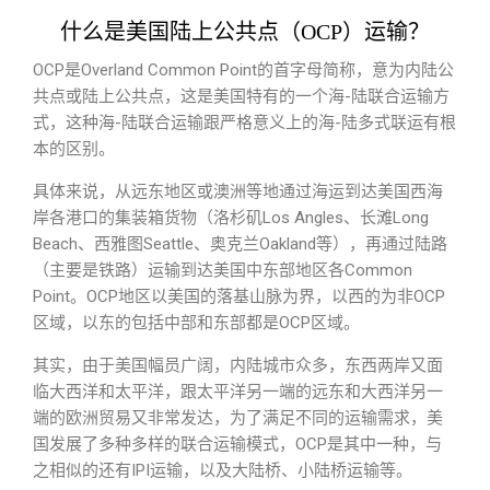
什么是美国陆上公共点（OCP）运输？
OCP是Overland Common Point的首字母简称，意为内陆公
共点或陆上公共点，这是美国特有的一个海-陆联合运输方
式，这种海-陆联合运输跟严格意义上的海-陆多式联运有根
本的区别。
具体来说，从远东地区或澳洲等地通过海运到达美国西海
岸各港口的集装箱货物（洛杉矶Los Angles、长滩Long
Beach、西雅图Seattle、奥克兰Oakland等），再通过陆路
（主要是铁路）运输到达美国中东部地区各Common
Point。OCP地区以美国的落基山脉为界，以西的为非OCP
区域，以东的包括中部和东部都是OCP区域。
其实，由于美国幅员广阔，内陆城市众多，东西两岸又面
临大西洋和太平洋，跟太平洋另一端的远东和大西洋另一
端的欧洲贸易又非常发达，为了满足不同的运输需求，美
国发展了多种多样的联合运输模式，OCP是其中一种，与
之相似的还有IPI运输，以及大陆桥、小陆桥运输等。