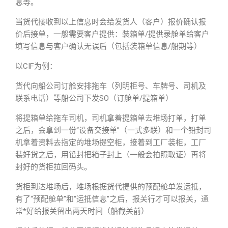
息等。
当货代接收到以上信息时会给发货人（客户）报价确认报
价后接单，一般需要客户提供：装箱单/提供录舱单给客户
填写信息与客户确认无误后（包括装箱单信息/船期等）
以CIF为例：
货代向船公司订舱安排拖车（列明柜号、车牌号、司机及
联系电话）等船公司下发SO（订舱单/提箱单）
将提箱单给拖车司机，司机拿着提箱单去堆场打单，打单
之后，会拿到一份“设备交接单”（一式多联）和一个铅封司
机拿着资料去指定的堆场提空柜，接着到工厂装柜，工厂
装好货之后，用铅封把箱子封上（一般会拍照取证）再将
封好的货柜拉回码头。
货柜到达堆场后，堆场根据货代提供的预配舱单发运抵，
有了“预配舱单”和“运抵信息”之后，报关行才可以报关，通
常*好给报关留出两天时间（船截关前）