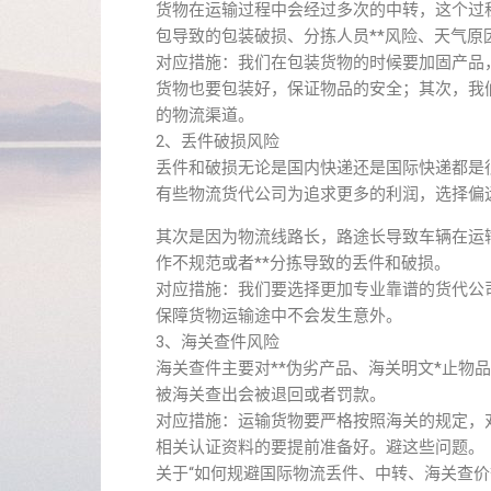
货物在运输过程中会经过多次的中转，这个过
包导致的包装破损、分拣人员**风险、天气原
对应措施：我们在包装货物的时候要加固产品
货物也要包装好，保证物品的安全；其次，我
的物流渠道。
2、丢件破损风险
丢件和破损无论是国内快递还是国际快递都是
有些物流货代公司为追求更多的利润，选择偏
其次是因为物流线路长，路途长导致车辆在运
作不规范或者**分拣导致的丢件和破损。
对应措施：我们要选择更加专业靠谱的货代公
保障货物运输途中不会发生意外。
3、海关查件风险
海关查件主要对**伪劣产品、海关明文*止物
被海关查出会被退回或者罚款。
对应措施：运输货物要严格按照海关的规定，
相关认证资料的要提前准备好。避这些问题。
关于“如何规避国际物流丢件、中转、海关查