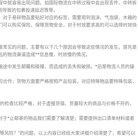
程中就容易出现问题。如国际物流在中转过程中会出现丢件、中转拆
因导致的包裹投递延迟等等。
，对于易碎物品要贴好对应的标签，需要用到泡沫、气泡袋、木箱的
们可以购买保险，保障货物安全，对于时效要求高的可以选择时效快
很常见的问题，主要有以下几个原因会导致这些情况的发生。首先是
远的物流渠道造成**信息慢，时效慢的情况。
输途中发生颠簸和碰撞，而造成的丢失和破损。*后是物流人员的操
司合作；货物方面要严格按照产品包装，对应特殊物品要特殊包装，
品的检查比较严格，对于虚报货值、货量较大的商品与价格不符的，
对于*止邮寄的物品我们需要了解清楚；需要提供出口清单材料或者
价等风险？”的问题，以上内容已经给大家详细介绍清楚了，希望可以