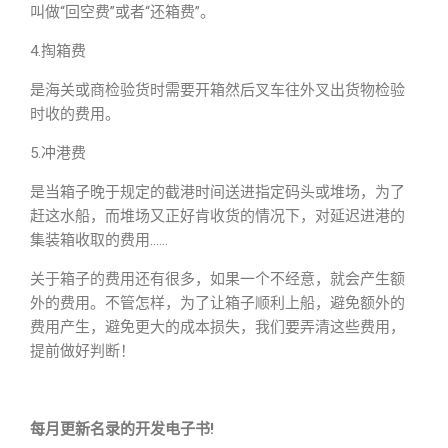
叫做“回空费”或者“还箱费”。
4.掏箱费
是海关或商检验货时需要开箱然后叉车往外叉出货物检验
时收的费用。
5.冲港费
是当箱子晚于规定的截港时间送进指定码头或堆场，为了
赶这水船，而堆场又正好肯收货的情况下，对延迟进港的
集装箱收取的费用……
关于箱子的费用还有很多，如果一个不经意，就会产生额
外的费用。不管怎样，为了让箱子顺利上船，避免额外的
费用产生，避免更大的成本损失，我们要弄清这些费用，
提前做好判断！
每月更新名录的开发电子书!