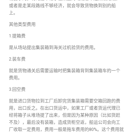
或者是走某段路线不够经济，就会导致货物换到别的船
上。
其他类型费用
1.提箱费
是从场站提出集装箱到海关过机验货的费用。
2.装车费
就是货物通关后需要运输时把集装箱背到集装箱车的一个
费用。
3.回空费
就是进口货物拉到工厂后卸完货集装箱需要空箱回跑的费
用，出口反之。在出口货运中，如果工厂或者货运代理已
经将箱子从堆场提了出来，但是因为某种原因（比如货赶
不及），最后没有装箱，造成货柜空返，船运公司会向工
厂收取一定费用，费用一般是拖车费用的80%。这个费用就