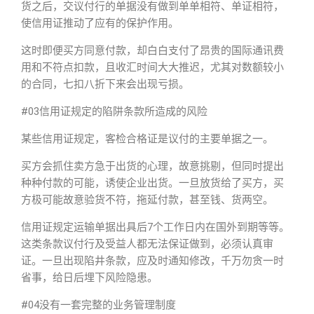
货之后，交议付行的单据没有做到单单相符、单证相符，
使信用证推动了应有的保护作用。
这时即便买方同意付款，却白白支付了昂贵的国际通讯费
用和不符点扣款，且收汇时间大大推迟，尤其对数额较小
的合同，七扣八折下来会出现亏损。
#03信用证规定的陷阱条款所造成的风险
某些信用证规定，客检合格证是议付的主要单据之一。
买方会抓住卖方急于出货的心理，故意挑剔，但同时提出
种种付款的可能，诱使企业出货。一旦放货给了买方，买
方极可能故意验货不符，拖延付款，甚至钱、货两空。
信用证规定运输单据出具后7个工作日内在国外到期等等。
这类条款议付行及受益人都无法保证做到，必须认真审
证。一旦出现陷井条款，应及时通知修改，千万勿贪一时
省事，给日后埋下风险隐患。
#04没有一套完整的业务管理制度