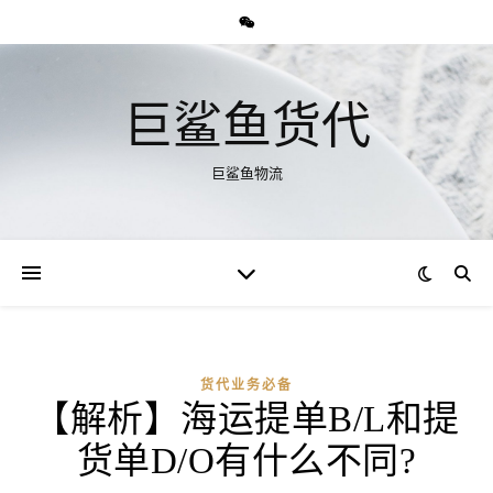
巨鲨鱼货代
巨鲨鱼物流
货代业务必备
【解析】海运提单B/L和提
货单D/O有什么不同?