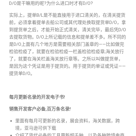
D/O是干嘛用的呢?为什么进口时才有D/O?
实际上，提单B/L是不能直接用于进口清关的，在清关提货
前，必须拿着提单去船公司或其代理处换取提货单D/O，拿
到提货单之后，才能开始正式清关，清关完毕，最后凭D/O
去提取货物。D/O上所记载的信息和提单差不多。所不同的
是D/O上面有几个地方是需要相关部门盖章的——比如做完
检验检疫了，就要在检验检疫一栏盖检验检疫章;海关放行
了，就要在海关栏盖海关放行章等。之所以叫做提货单，
是因为这个凭证是用于提货的。用于提货的单证或凭证——
提货单D/O。
每月更新名录的开发电子书!
销售开发客户必备,百万条名录!
里面有每月可更新的名录，展会资料，海关数据，跨
境，亚马逊可供下载
介绍了货代必备的工具更新超千种，以及各种跨境电商