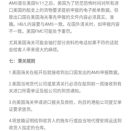
AMS是在美国9/11之后，美国为了防范恐怖时间对所有进
口美国的船支上的货物要求提前申报的电子舱单数据。但
是出口国在美国海关事先申报的文件内容必须真实、准
确。HB/L内容要与AMS一致。在国外清关时，如申报内容
不一致。美国FMC可能处予重罚。
尤其美国海关可能会抽打部分资料的电话如果不符的话就
会给客人带来很大的麻烦。
七：清关规则
1.美国海关在船开后就接收到出口国发出的AMS申报数据。
2.美国当地货代公司或是清关行必须在船到前一周接收到有
关进口所需单证及船公司的到货通知。
3.向美国海关申请进口报关及商检，向目的港船公司提交单
证要求放货。
4.将放箱证明给到收货人的拖车行或由当地代理安排运送到
收货人指定的仓库。