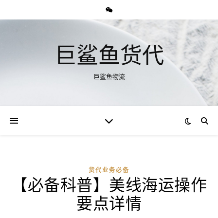
巨鲨鱼货代
巨鲨鱼物流
货代业务必备
【必备科普】美线海运操作
要点详情