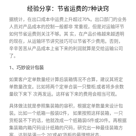
经验分享：节省运费的7种诀窍
据统计，在出口成本中运费上升超过70%。出口部门的业务
人员对产品成本的控制一般都非 常重视，但是对运输环节
如何节省运费则关注不够。其 实，在产品价格越来越透明
的现在，从运输环节讲究技巧可以节省不少费用。否则，
辛辛苦苦从产品成本上省下来的利润就算是交给运输公司
了。
1、巧妙设计包装
如果客户定单数量经计算后装箱情况不合算，建议其将定
单数量改变。比如将两个定单合装一只整柜;或者将多余数
量砍下来下 次再发运。这样省下来的费用会相当可观。
具体做法就是参照集装箱的容积，根据定单数量来设计包
装。比如一个纸箱一般装l2件， 如果按照这样装箱，一只
货柜装不下的话，他就改成一个纸箱装l5件或20件。再根据
集装箱内箱尺码设计纸箱的尺码，研究出一种最佳装箱方
案，达到装满一个 20’或40’货柜的最理想状态。