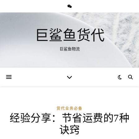
巨鲨鱼货代
巨鲨鱼物流
货代业务必备
经验分享：节省运费的7种
诀窍