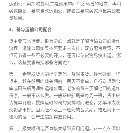
运输公司再加收费用;二是如果中间有太离谱的地方，再和
买家商谈，要求更改运输公司或者是要求买家承担某些收
费项目。
4、善与运输公司配合
货主要节省运费，很重要的一点就是了解运输公司的操作
流程。运输公司如果按照要求来安排，双方配合默契，不
但可节省一些不必要的开支，还可以使货物尽快出运。”那
么，这些要求是指哪些方面呢?
第一，希望发货人能提早定舱，及时备货。经常碰到一些
货主，赶在船期的截关期前一两天下定单，自行送货到仓
库或码头后再通知运输公司。老练的货主了解他们的运作
程序，一般不这么做。一般班轮船期是每周一班，货主应
该提早订舱，按照运输公司的安排时间进仓，太早和太晚
交货都不好。因为赶不及上一班船的截关期，推迟到下一
班船的话，会产生超期存放费用。
第二，报关顺利与否直接关系到费用问题。这一点在深圳