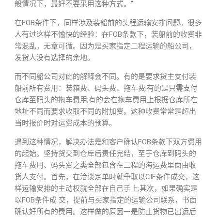
般情况下，最好不要采用这种方式。”
在FOB条件下，同样涉及装船前的头程运输安排问题。很多
人有过这样不愉快的经验：在FOB条款下，装船前的收费非
常混乱，无章可循。因为是买家指定二程运输的船公司，
发货人没有选择的余地。
而不同船公司对此的解释会不同。有的是要求货主支付装
船前所有费用：装箱费、码头费、拖车费;有的是只需支付
仓库至码头的拖车费用;有的会在拖车费用上根据仓库所在
地址不同而要求收取不同的附加费。这种收费常常是超出
当时报价时对运费成本的预算。
遇到这种情况，解决办法是和客户确认FOB条款下双方费用
的起始。坚持货交到仓库后责任完结，至于仓库到码头的
拖车费用、码头费之类全部包含在二程的海运费里面由收
货人支付。首先，在洽谈定单时就争取以CIF条件成交，这
样运输安排的主动权就全部在自己手上;其次，如果确实是
以FOB条件成 交，提前与买家指定的运输公司联系，书面
确认好所有的费用。这样做的原因一是防止货物已出运后