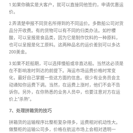
1.如果你确实是大客户，就可以直接同他签约，申请优惠运
价。
2.弄清楚申报不同货名所得到的不同运价。多数船公司对货
品分开收费。有的货物可以有不同的归类办法。如柠檬
酸，可以呈报是食品类，因为它是制作饮料的一种原料，
也可以呈报是化工原料。这两种品名的运价差别可以多达
200美金。
3.如果不赶船期，可以选择慢船或非直达船。当然这必须是
在不影响准时到达的前提下。海运市场运费价格时常变
化，最好自己掌握一些这方面的信息。很少有业务员会主
动通知你运费下调。当然，在运费上涨时，他们不会不告
诉你。另外，在你熟悉的业务人员中，也要注意对方在运
价上“杀熟”。
7、处理拼箱货的技巧
拼箱货的运输程序比整柜复杂得多，运费相对机动性大。
做整柜的运输公司多，价格在航运市场上会相对透明一