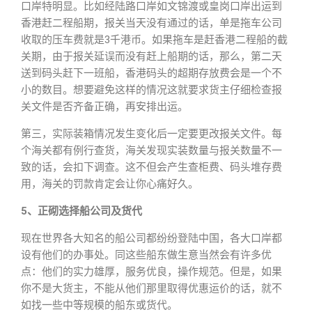
口岸特明显。比如经陆路口岸如文锦渡或皇岗口岸出运到
香港赶二程船期，报关当天没有通过的话，单是拖车公司
收取的压车费就是3千港币。如果拖车是赶香港二程船的截
关期，由于报关延误而没有赶上船期的话，那么，第二天
送到码头赶下一班船，香港码头的超期存放费会是一个不
小的数目。想要避免这样的情况这就要求货主仔细检查报
关文件是否齐备正确，再安排出运。
第三，实际装箱情况发生变化后一定要更改报关文件。每
个海关都有例行查货，海关发现实装数量与报关数量不一
致的话，会扣下调查。这不但会产生查柜费、码头堆存费
用，海关的罚款肯定会让你心痛好久。
5、正砌选择船公司及货代
现在世界各大知名的船公司都纷纷登陆中国，各大口岸都
设有他们的办事处。同这些船东做生意当然会有许多优
点：他们的实力雄厚，服务优良，操作规范。但是，如果
你不是大货主，不能从他们那里取得优惠运价的话，就不
如找一些中等规模的船东或货代。