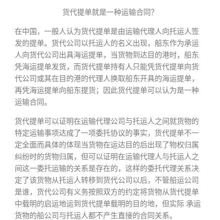
货代提单就是一种运输合同？
在中国，一般人认为货代提单是由运输代理人向托运人签
发的提单。货代公司以托运人的名义出现，船东作为承运
人向货代公司出具海运提单，当货物到达目的港时，船东
凭海运提单发货，而货代提单持有人只能凭货代提单向货
代公司或其在目的港的代理人换取船东开具的海运提单，
再凭海运提单向船东提货；因此货代提单可以认为是一种
运输合同。
货代提单可以证明在运输代理公司与托运人之间就货物的
特定运输事项达成了一项委托协议的事实，货代提单不一
定全面而具体的体现当货物在运达目的后出现了物权归属
纠纷时的货物归属，但可以证明在运输代理人与托运人之
间这一委托运输的关系是存在的，这样的委托代理关系决
定了该货物从托运人转移到货代公司以后，不管船运公司
是谁，货代公司有义务按照双方的约定将货物从货代提单
中载明的启运地运到货代提单载明的目的地，但实际 承运
货物的船公司与托运人都不产生直接的合同关系。