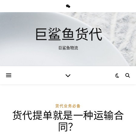
巨鲨鱼货代
巨鲨鱼物流
货代业务必备
货代提单就是一种运输合
同？