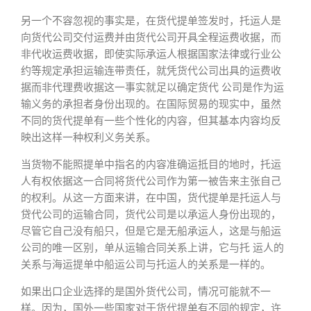
另一个不容忽视的事实是，在货代提单签发时，托运人是
向货代公司交付运费并由货代公司开具全程运费收据，而
非代收运费收据，即使实际承运人根据国家法律或行业公
约等规定承担运输连带责任，就凭货代公司出具的运费收
据而非代理费收据这一事实就足以确定货代 公司是作为运
输义务的承担者身份出现的。在国际贸易的现实中，虽然
不同的货代提单有一些个性化的内容，但其基本内容均反
映出这样一种权利义务关系。
当货物不能照提单中指名的内容准确运抵目的地时，托运
人有权依据这一合同将货代公司作为第一被告来主张自己
的权利。从这一方面来讲，在中国，货代提单是托运人与
贷代公司的运输合同，货代公司是以承运人身份出现的，
尽管它自己没有船只，但是它是无船承运人，这是与船运
公司的唯一区别，单从运输合同关系上讲，它与托 运人的
关系与海运提单中船运公司与托运人的关系是一样的。
如果出口企业选择的是国外货代公司，情况可能就不一
样。因为，国外一些国家对于货代提单有不同的规定，许