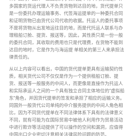
多国家的货运代理人不负责货物到达目的地，货代提单只
是一份委托办理运输事务、代签海运提单的一种委托合同
和证明货物已由货代公司代收的收据。托运人的委托事项
不是将货物从出发地运往目的地，而是代托运人联系与办
理租船订舱、提货、报送等，因此，其性质只是一份一般
的委托合同，其收取的费用也只是代理费，在货物不能到
达目的地时，它是作为与海运提 单相关的第三人来承担法
律责任的。
从以上内容可以看出，中国的货代提单更具有运输契约性
质，相关货代公司不仅仅是作为一个提供租船订舱、提
货、报送等一般服务的中间人，而更像是直接作为托运人
和实际承运人之间的一个具有独立合同主体地位的“虚拟船
东”角色，并因货代提单的签发和承担了相应的运输义务。
同国外一般货代公司单纯的中介服务提供的中间人角色相
比，因为不同货代提单在不同法律体系下具有的法律意义
不同，就有可能为在国际贸易中被他人利用作为贸易活动
中进行欺诈等活动提供了可以操作的空间和漏洞，应值得
中国出口企业密切注意相关法律风险问题的防范。