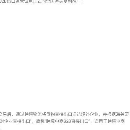
商B2B出口监管试点正式向全国海关复制推广。
交易后，通过跨境物流将货物直接出口送达境外企业，并根据海关要
企业直接出口”，简称“跨境电商B2B直接出口”，适用于跨境电商
”。