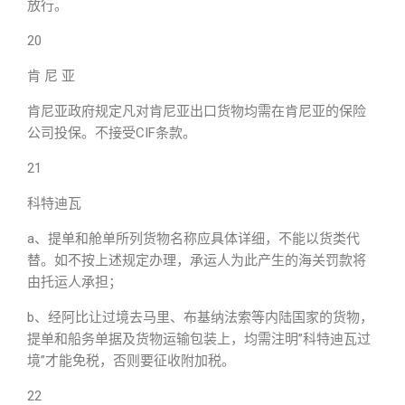
放行。
20
肯 尼 亚
肯尼亚政府规定凡对肯尼亚出口货物均需在肯尼亚的保险
公司投保。不接受CIF条款。
21
科特迪瓦
a、提单和舱单所列货物名称应具体详细，不能以货类代
替。如不按上述规定办理，承运人为此产生的海关罚款将
由托运人承担；
b、经阿比让过境去马里、布基纳法索等内陆国家的货物，
提单和船务单据及货物运输包装上，均需注明”科特迪瓦过
境”才能免税，否则要征收附加税。
22