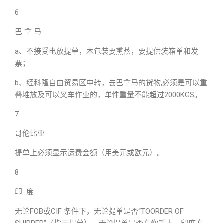
6
巴 拿 马
a、不接受电放提单，木包装要熏蒸，要提供装箱单和发
票；
b、经科隆自由贸易区中转，去巴拿马的货物,必须是可以重
叠堆放及可以叉车作业的，单件重量不能超过2000KGS。
7
哥伦比亚
提单上必须显示运费金额（用美元或欧元）。
8
印 度
无论FOB或CIF 条件下，无论提单是否“TOORDER OF