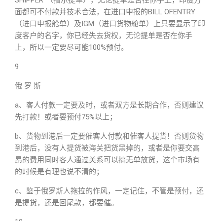
SHIPPER”（指示提单），无论提单是否在你手上，印度方
面都可不付款并技术合法，在进口申报的BILL OFENTRY
（进口申报舱单）及IGM（进口货物舱单）上只要显示了印
度客户的名字，你已经失去货权，无论提单是否在你手
上，所以一定要尽可能100%预付。
9
俄 罗 斯
a、客人付款一定要及时，或者双方是长期合作，否则建议
先打款！或者要预付75%以上；
b、货物到港后一定要催客人付款和催客人提货！否则货物
到港后，没有人提货被海关把货黑掉的，或者是你要交高
昂的费用同时客人通过关系可以搞无单放货，这个市场有
的时候是有理也说不清的；
c、鉴于俄罗斯人拖拉的作风，一定记住，不管是预付，还
是提货，还是回尾款，都要催。