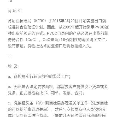
10
肯 尼 亚
肯尼亚标准局（KEBS）于2015年9月29日开始实施出口前
标准符合性验证计划。因此，从2005年起开始采用PVOC这
种出货前验证的方式。PVOC目录内的产品必须在出货前获
得符合性（CoC），CoC是肯尼亚强制性的海关清关文件，
没有该证，货物抵达肯尼亚港口后将被拒绝入关。
11
埃 及
a、商检局实行转运前检验监装工作；
b、无论是否法定要求商检，都需要客户提供换证凭单或者
凭条、正式报检委托书、箱单、发票、合同；
c、凭换证凭条（单）到商检局办理通关单工作（法定商检
的可以提前拿到通关单），然后与商检局商检人员预约具
体时间到仓库进行监装。（提前几天预约需到当地商检局