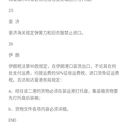
25
斐 济
斐济海关规定弹簧刀和旧衣服禁止进口。
26
伊 朗
伊朗税法第90款规定，在伊朗港口装货出口，不论其在何
处支付运费，均按运费的50%征收运费税，进口货免征运费
税。吉达和达曼港务局规定：
a、经往该二港的货物必须在装运港打托盘，集装箱货物要
先打托盘后装箱；
b、货物文件各项内容必须详细。
END