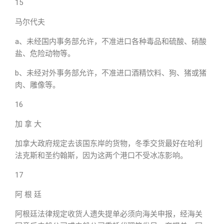
15
马尔代夫
a、未经国内事务部允许，不准进口各种毒品和硫酸、硝酸
盐、危险动物等。
b、未经对外事务部允许，不准进口酒精饮料、狗、猪或猪
肉、雕像等。
16
加 拿 大
加拿大政府规定去该国东岸的货物，冬季交货最好在哈利
法克斯和圣约翰斯，因为这两个港口不受冰冻影响。
17
阿 根 廷
阿根廷法律规定收货人遗失提单必须向海关申报，经海关