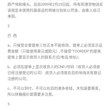
原产地和唛头。且自2009年2月25日起，所有到港货物违反
该规定未使用托盘装运的将被分别处以罚金，由客人自己
承担。
3
巴 西
a、只接受全套提单三份正本不能修改，提单上必须显示运
费金额（只能使用美元或欧元）,不接受“TOORDER”的提单,
提单上要显示收货人的联系方式(电话,地址)；
b、必须在提单上显示收货人的CNPJ号码（收货人必须是
已经注册登记的公司）,收货人必须是在目的地海关有登记
注册的公司；
c、不可以到付，不可以在目的港多收钱，木包装要熏蒸，
所以拼箱报价是需要多注意。
5