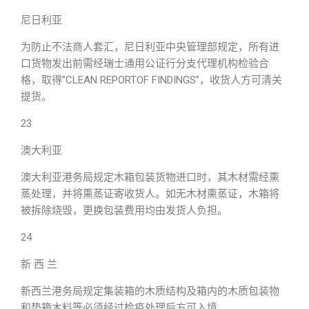
尼日利亚
为防止不法商人套汇，尼日利亚中央管理部规定，所有进
口货物发出前需经瑞士通用公证行分支代理机构检验合
格，取得”CLEAN REPORTOF FINDINGS”，收货人方可清关
提货。
23
澳大利亚
澳大利亚港务局规定木箱包装货物进口时，其木材需经熏
蒸处理，并将熏蒸证寄收货人。如无木材熏蒸证，木箱将
被拆除烧毁，更换包装费用均由发货人负担。
24
新 西 兰
新西兰港务局规定集装箱的木质结构及箱内的木质包装物
和垫箱木料等必须经过检疫处理后方可入境。