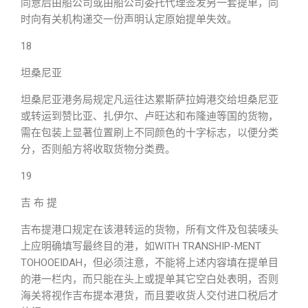
同意后由船公司或由船公司委托代理签发另一套提单，同
时向有关机构递交一份声明认定原始提单失效。
18
坦桑尼亚
坦桑尼亚港务局规定凡运往达累斯萨拉姆港交给坦桑尼亚
或转运到赞比亚、扎伊尔、卢旺达和布隆迪等国的货物，
需在包装上显著位置刷上不同颜色的十字标志，以便分类
分，否则船方将收取货物分类费。
19
吉 布 提
吉布提港口规定在该港转运的货物，所有文件及包装唛头
上应明确填写最终目的港，如WITH TRANSHIP-MENT
TOHOOEIDAH，但必须注意，不能将上述内容填在提单目
的港一栏内，而只能在头上或提单其它空白处表明，否则
海关将视作吉布提本港货，而且要收货人交付进口税后才