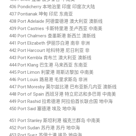
436 Pondicherry 本地治里 印度 印度次大陆
437 Pontianak 坤甸 印尼 东南亚
438 Port Adelaide 阿德雷德港 澳大利亚 澳新线
439 Port Castries 卡斯特里港 圣卢西亚 中南美
440 Port Chalmers 查墨斯港 新西兰 澳新线
441 Port Elizabeth 伊丽莎白港 南非 非洲
442 Port Harcourt 哈科特港 尼日利亚 非
443 Port Kembla 肯布兰 澳大利亚 澳新线
444 Port Klang 巴生港 马来西亚 东南亚
445 Port Limon 利蒙港 哥斯达黎加 中南美
446 Port Louis 路易港 毛里求斯岛 非洲
447 Port Moresby 莫尔兹比港 巴布亚新几内亚 澳新线
448 Port of Spain 西班牙港 特立尼达和多巴哥 中南美
449 Port Rashid 拉希德港 阿拉伯酋长联合国 地中海
450 Port Said 塞德港 埃及 地中海
451 Port Stanley 斯坦利港 福克兰群岛 中南美
452 Port Sudan 苏丹港 苏丹 地中海
453 Port Suez 苏伊士港 埃及 地中海