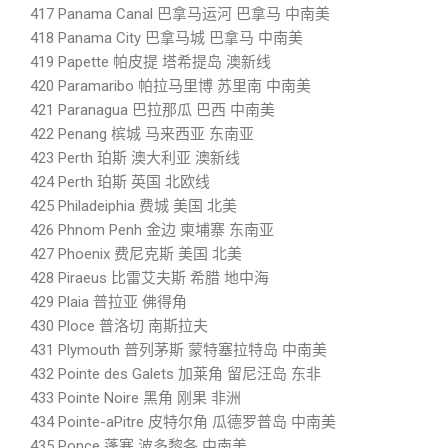
417 Panama Canal 巴拿马运河 巴拿马 中南美
418 Panama City 巴拿马城 巴拿马 中南美
419 Papette 帕皮提 塔希提岛 澳新线
420 Paramaribo 帕拉马里博 苏里南 中南美
421 Paranagua 巴拉那瓜 巴西 中南美
422 Penang 槟城 马来西亚 东南亚
423 Perth 珀斯 澳大利亚 澳新线
424 Perth 珀斯 英国 北欧线
425 Philadeiphia 费城 美国 北美
426 Phnom Penh 金边 柬埔寨 东南亚
427 Phoenix 费尼克斯 美国 北美
428 Piraeus 比雷艾夫斯 希腊 地中海
429 Plaia 普拉亚 佛得角
430 Ploce 普洛切 南斯拉夫
431 Plymouth 普列茅斯 蒙特塞拉特岛 中南美
432 Pointe des Galets 加莱角 留尼汪岛 东非
433 Pointe Noire 黑角 刚果 非洲
434 Pointe-aPitre 皮特尔角 瓜德罗普岛 中南美
435 Ponce 蓬塞 波多黎各 中南美