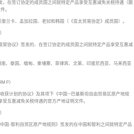
发，在签订协定的成员国之间就特定产品享受互惠减免关税待遇（跟
文件。
度、斯里兰卡、孟加拉国、老挝和韩国（《亚太贸易协定》成员国）。
E）
框架协议》签发的、在签订协定的成员国之间就特定产品享受互惠减
挝、越南、泰国、缅甸、柬埔寨、菲律宾、文莱、印度尼西亚、马来西亚
M P）
期收获计划的协议》及其项下《中国—巴基斯坦自由贸易区原产地规
享受互惠减免关税待遇的官方产地证明文件。
F）
《中国-智利自贸区原产地规则》签发的在中国和智利之间就特定产品