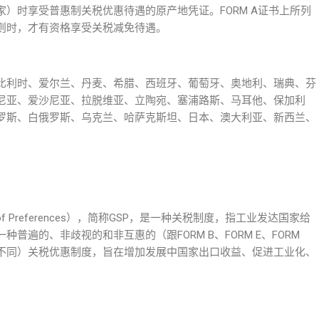
）时享受普惠制关税优惠待遇的原产地凭证。FORM A证书上所列
则时，才有资格享受关税减免待遇。
比利时、爱尔兰、丹麦、希腊、西班牙、葡萄牙、奥地利、瑞典、芬
尼亚、爱沙尼亚、拉脱维亚、立陶宛、塞浦路斯、马耳他、保加利
罗斯、白俄罗斯、乌克兰、哈萨克斯坦、日本、澳大利亚、新西兰、
。
m of Preferences），简称GSP，是一种关税制度，指工业发达国家给
遍的、非歧视的和非互惠的（跟FORM B、FORM E、FORM
明显不同）关税优惠制度，旨在增加发展中国家出口收益、促进工业化、