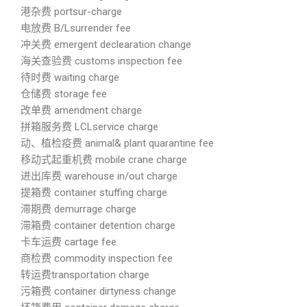
港杂费 portsur-charge
电放费 B/Lsurrender fee
冲关费 emergent declearation change
海关查验费 customs inspection fee
待时费 waiting charge
仓储费 storage fee
改单费 amendment charge
拼箱服务费 LCLservice charge
动、植检疫费 animal& plant quarantine fee
移动式起重机费 mobile crane charge
进出库费 warehouse in/out charge
提箱费 container stuffing charge
滞期费 demurrage charge
滞箱费 container detention charge
卡车运费 cartage fee
商检费 commodity inspection fee
转运费transportation charge
污箱费 container dirtyness change