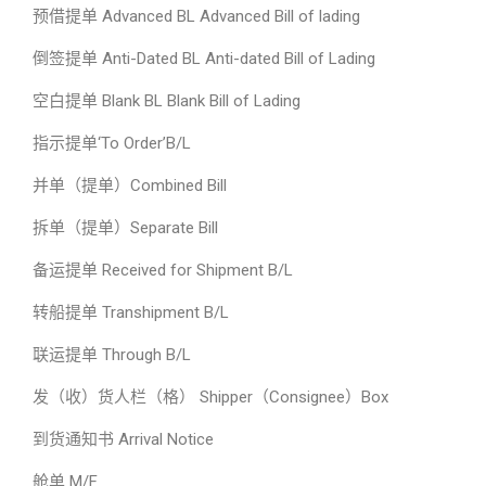
预借提单 Advanced BL Advanced Bill of lading
倒签提单 Anti-Dated BL Anti-dated Bill of Lading
空白提单 Blank BL Blank Bill of Lading
指示提单‘To Order’B/L
并单（提单）Combined Bill
拆单（提单）Separate Bill
备运提单 Received for Shipment B/L
转船提单 Transhipment B/L
联运提单 Through B/L
发（收）货人栏（格） Shipper（Consignee）Box
到货通知书 Arrival Notice
舱单 M/F