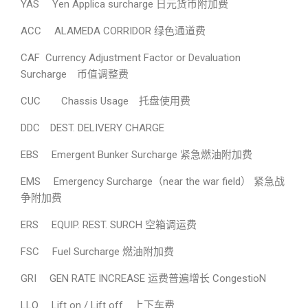
YAS Yen Applica surcharge 日元货币附加费
ACC ALAMEDA CORRIDOR 绿色通道费
CAF Currency Adjustment Factor or Devaluation
Surcharge 币值调整费
CUC Chassis Usage 托盘使用费
DDC DEST. DELIVERY CHARGE
EBS Emergent Bunker Surcharge 紧急燃油附加费
EMS Emergency Surcharge（near the war field） 紧急战
争附加费
ERS EQUIP. REST. SURCH 空箱调运费
FSC Fuel Surcharge 燃油附加费
GRI GEN RATE INCREASE 运费普遍增长 CongestioN
LLO Lift on / Lift off 上下车费