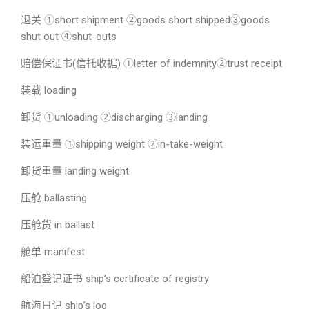
退关 ①short shipment ②goods short shipped③goods
shut out ④shut-outs
赔偿保证书(信托收据) ①letter of indemnity②trust receipt
装载 loading
卸货 ①unloading ②discharging ③landing
装运重量 ①shipping weight ②in-take-weight
卸货重量 landing weight
压舱 ballasting
压舱货 in ballast
舱单 manifest
船泊登记证书 ship’s certificate of registry
航海日记 ship’s log