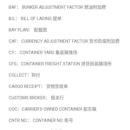
BAF： BUNKER ADJUSTMENT FACTOR 燃油附加费
B/L： BILL OF LADING 提单
BAY PLAN： 配载图
CAF：CURRENCY ADJUSTMENT FACTOR 货币贬值附加费
CY： CONTAINER YARD 集装箱堆场
CFS：CONTAINER FREIGHT STATION 拼货拆装箱场所
COLLECT：到付
CARGO RECEIPT： 货物签收单
CUSTOMS BROKER： 报关行
COC：CARRIER’S OWNED CONTAINER 船东箱
CNTR NO.： CONTAINER NO. 柜号