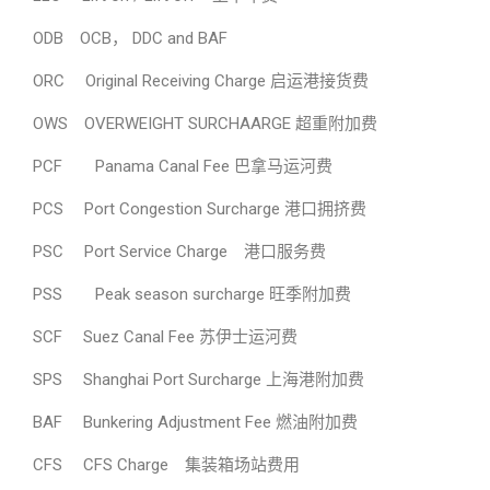
ODB OCB， DDC and BAF
ORC Original Receiving Charge 启运港接货费
OWS OVERWEIGHT SURCHAARGE 超重附加费
PCF Panama Canal Fee 巴拿马运河费
PCS Port Congestion Surcharge 港口拥挤费
PSC Port Service Charge 港口服务费
PSS Peak season surcharge 旺季附加费
SCF Suez Canal Fee 苏伊士运河费
SPS Shanghai Port Surcharge 上海港附加费
BAF Bunkering Adjustment Fee 燃油附加费
CFS CFS Charge 集装箱场站费用