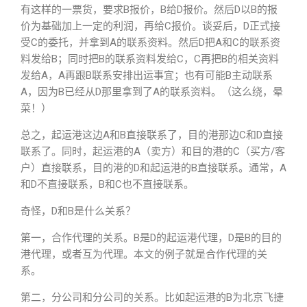
有这样的一票货，要求B报价，B给D报价。然后D以B的报
价为基础加上一定的利润，再给C报价。谈妥后，D正式接
受C的委托，并拿到A的联系资料。然后D把A和C的联系资
料发给B；同时把B的联系资料发给C，C再把B的相关资料
发给A，A再跟B联系安排出运事宜；也有可能B主动联系
A，因为B已经从D那里拿到了A的联系资料。（这么绕，晕
菜！）
总之，起运港这边A和B直接联系了，目的港那边C和D直接
联系了。同时，起运港的A（卖方）和目的港的C（买方/客
户）直接联系，目的港的D和起运港的B直接联系。通常，A
和D不直接联系，B和C也不直接联系。
奇怪，D和B是什么关系？
第一，合作代理的关系。B是D的起运港代理，D是B的目的
港代理，或者互为代理。本文的例子就是合作代理的关
系。
第二，分公司和分公司的关系。比如起运港的B为北京飞捷