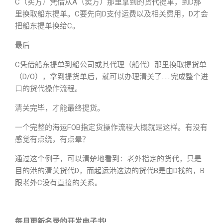
C（买方）凭借从A（卖方）那里拿到的货代提单，到D那
里换取船东提单。C要先向D支付运费以及相关费用，D才会
把船东提单换给C。
最后
C凭借船东提单到船公司或其代理（船代）那里换取提货单
（D/O），拿到提货单后，就可以办理清关了……完成整个进
口的货代操作流程。
清关完毕，才能最终提货。
一个完整的海运FOB指定货操作流程大概就是这样。有没有
感觉有点绕，有点晕？
通过这个例子，可以清楚地看到：老外指定的货代，只是
目的港的清关货代D，而起运港这边的货代B是由D找的，B
跟老外C没有直接的关系。
每月更新名录的开发电子书!