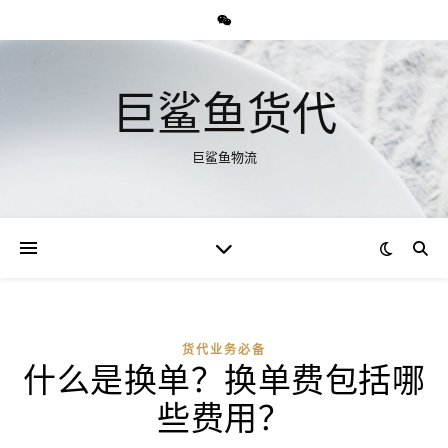
巨鲨鱼货代
巨鲨鱼物流
货代业务必备
什么是换单？换单费包括哪
些费用？