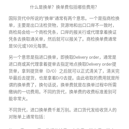
什么是换单？换单费包括哪些费用？
国际货代中所说的“换单”通常有两个意思。一个是指商检换
单，主要是出口法检货物，货源地和出口口岸不一致时，
商检局会给一个商检凭条，口岸的报关行或代理拿着换证
凭条去换取通关单，然后就可以报关了。商检换单费通常
是50元或100元每票。
另一个意思是指进口换单，即换取Delivery order，通常是
进口商或其代理拿着提单去指定地点换取Delivery order提
货单，拿到提货单（D/O）之后就可以正式清关了，清关完
毕最后去提货，也是拿着D/O去提。由此收取的费用就是所
谓的换单费了，换句话说，换单费就是在换单过程中所需
缴纳的一切费用。不同的货代，换单费的收费标准差别可
能非常大。
不同货代，进口换单费千差万别。进口货代发给收货人的
对账单上通常包括：