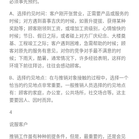
必须事先预约。
A、选择约见时间：客户刚开张营业，正需要产品或服务的
时候；对方遇到喜事吉庆的时候，如晋升提拔、获得某种
奖励等；顾客刚领到工资，或增加工资级别，心情愉快的
时候；节日、假日之际，或者碰上对方厂庆纪念、大楼奠
基、工程竣工之际；客户遇到困难，急需帮助的时候；顾
客对原先的服务有意见，对你的竞争对手最不满意的时
候；下雨天，酷暑，通常情况下，许多经验表明，这样的
环境下前往拜访，往往会感动顾客。
B、选择约见地点：在与推销对象接触的过程中，选择一个
恰当的约见地点非常重要。一般推销人员选择的约见地点
有：顾客的家庭，办公室，公共场所，社交场合等。这主
要要因人、因时而异。
4
说服客户
推销工作虽有种种前提条件，但是，最重要的，还是会见