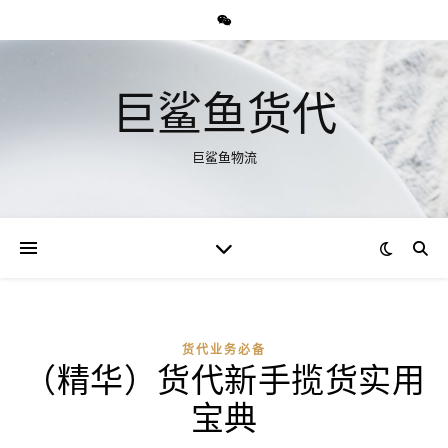
巨鲨鱼货代
巨鲨鱼物流
货代业务必备
（精华）货代新手揽货实用
宝典