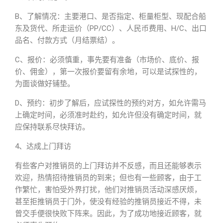
B、了解情况：主要港口、是否指定、柜量柜型、现配合船
东及货代、所走运价（PP/CC）、人民币费用、H/C、出口
品名、付款方式（月结票结）。
C、报价：必须慎重，事先要有准备（市场价、底价、报
价、佣金），第一次报价要留有余地，可以是试探性的，
为面谈做好铺垫。
D、预约：初步了解后，应试探性的预约对方，如允许需马
上确定时间，必须准时赴约，如允许但没有确定时间，就
应保持联系尽快拜访。
4、达成上门拜访
有些客户对推销员的上门拜访并不反感，而且还能够表示
欢迎，热情招待推销员的到来；但也有一些顾客，由于工
作繁忙，害怕受外界打扰，他们对推销员活动深感厌烦，
甚至拒推销员于门外，使没有经验的推销员接近不得，未
曾交手便很快败下阵来。因此，为了成功地接近顾客，就