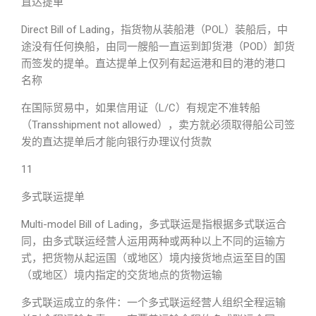
直达提单
Direct Bill of Lading，指货物从装船港（POL）装船后，中
途没有任何换船，由同一艘船一直运到卸货港（POD）卸货
而签发的提单。直达提单上仅列有起运港和目的港的港口
名称
在国际贸易中，如果信用证（L/C）有规定不准转船
（Transshipment not allowed），卖方就必须取得船公司签
发的直达提单后才能向银行办理议付货款
11
多式联运提单
Multi-model Bill of Lading，多式联运是指根据多式联运合
同，由多式联运经营人运用两种或两种以上不同的运输方
式，把货物从起运国（或地区）境内接货地点运至目的国
（或地区）境内指定的交货地点的货物运输
多式联运成立的条件：一个多式联运经营人组织全程运输