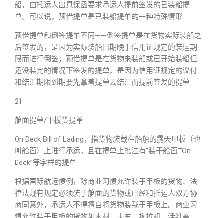
船，由托运人出具保函要求承运人提前签发的已装船提
单。可以说，预借提单是已装船提单的一种特殊情形
预借提单和倒签提单不同——倒签提单是在货物实际装船之
后签发的，是因为实际装船日期晚于信用证规定的装运期
限而进行倒签；预借提单是在货物未装船或已开始装船但
还没装完的情况下签发的提单，是因为信用证规定的议付
和结汇期限到期要先拿着提单去结汇而提前签发的提单
21
舱面提单/甲板货提单
On Deck Bill of Lading，指货物装载在船舶的露天甲板（也
叫舱面）上进行承运，且在提单上批注有“装于舱面”“On
Deck”等字样的提单
根据国际航运惯例，除商业习惯允许装于甲板的货物、法
律法规有规定必须装于舱面的货物或已经和托运人双方协
商同意外，承运人不得擅自将货物装载于甲板上。商业习
惯允许装于甲板的货物如木材、卡车、拖拉机、活牲畜，