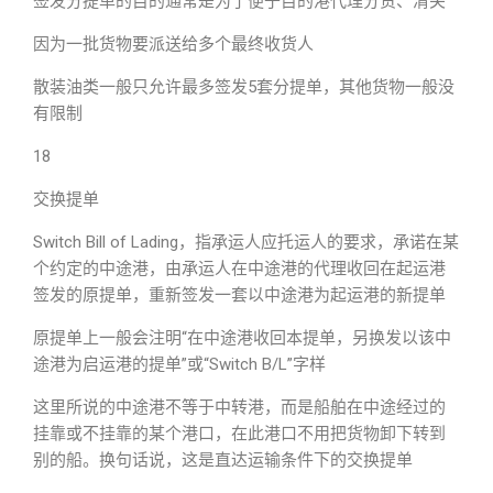
签发分提单的目的通常是为了便于目的港代理分货、清关
因为一批货物要派送给多个最终收货人
散装油类一般只允许最多签发5套分提单，其他货物一般没
有限制
18
交换提单
Switch Bill of Lading，指承运人应托运人的要求，承诺在某
个约定的中途港，由承运人在中途港的代理收回在起运港
签发的原提单，重新签发一套以中途港为起运港的新提单
原提单上一般会注明“在中途港收回本提单，另换发以该中
途港为启运港的提单”或“Switch B/L”字样
这里所说的中途港不等于中转港，而是船舶在中途经过的
挂靠或不挂靠的某个港口，在此港口不用把货物卸下转到
别的船。换句话说，这是直达运输条件下的交换提单