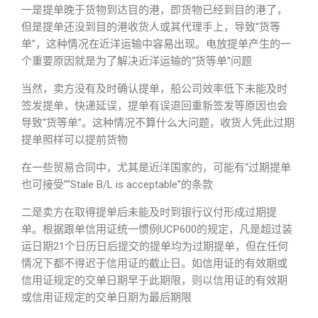
一是提单晚于货物到达目的港，即货物已经到目的港了，
但是提单还没到目的港收货人或其代理手上，导致“货等
单”，这种情况在近洋运输中容易出现。电放提单产生的一
个重要原因就是为了解决近洋运输的“货等单”问题
当然，卖方没有及时确认提单，船公司效率低下未能及时
签发提单，快递延误，提单有误退回重新签发等原因也会
导致“货等单”。这种情况不算什么大问题，收货人凭此过期
提单照样可以提前货物
在一些贸易合同中，尤其是近洋国家的，可能有“过期提单
也可接受”“Stale B/L is acceptable”的条款
二是卖方在取得提单后未能及时到银行议付形成过期提
单。根据跟单信用证统一惯例UCP600的规定，凡是超过装
运日期21个日历日后提交的提单均为过期提单，但在任何
情况下都不得迟于信用证的截止日。如信用证的有效期或
信用证规定的交单日期早于此期限，则以信用证的有效期
或信用证规定的交单日期为最后期限