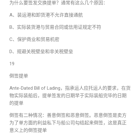
为什么要签发交换提单？通常有这么几个原因：
A、装运港和卸货港不允许直接通航
B、实际装货港与贸易合同或信用证规定不符
C、保护商业和贸易机密
D、规避关税壁垒和非关税壁垒
19
倒签提单
Ante-Dated Bill of Lading，指承运人应托运人的要求，在货
物实际装船后，提单签发的日期早于实际装船完毕的日期
的提单
倒签有二种情况：善意倒签和恶意倒签。恶意倒签是卖方
为了单方面的利益私下与船公司勾结起来倒签，这是真正
意义上的倒签提单