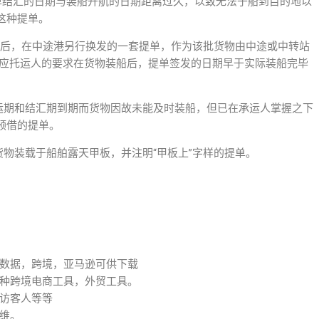
向银行交单结汇的日期与装船开航的日期距离过久，以致无法于船到目的地以
这种提单。
港签发提单后，在中途港另行换发的一套提单，作为该批货物由中途或中转站
L是指承运人应托运人的要求在货物装船后，提单签发的日期早于实际装船完毕
用证规定装运期和结汇期到期而货物因故未能及时装船，但已在承运人掌握之下
预借的提单。
B/L指货物装载于船舶露天甲板，并注明“甲板上”字样的提单。
数据，跨境，亚马逊可供下载
种跨境电商工具，外贸工具。
访客人等等
维。