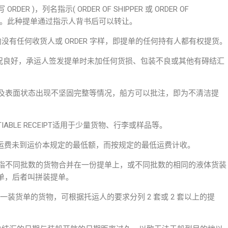
DER )，列名指示( ORDER OF SHIPPER 或 ORDER OF
 **BANK )。此种提单通过指示人背书后可以转让。
 B/L提单内没有任何收货人或 ORDER 字样，即提单的任何持有人都有权提货。
，表面情况良好，承运人签发提单时未加任何货损、包装不良或其他有碍结汇
，其包装及表面状态出现不坚固完整等情况，船方可以批注，即为不清洁提
NEGOTIABLE RECEIPT适用于少量货物、行李或样品等。
M B/L运费未到运价本规定的最低额，而按规定的最低运费计收。
INED B/L是指不同批数的货物合并在一份提单上，或不同批数的相同的液体货装
单，后者叫拼装提单。
物，即同一装货单的货物，可根据托运人的要求分列 2 套或 2 套以上的提