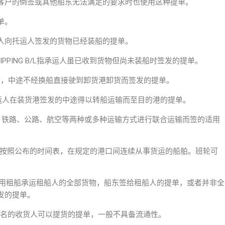
客户的倒签或其他船东无法满足的要求时也使用这种提单。
提单。
B/L指承运人向托运人签发的货物已经装船的提单。
R SHIPPING B/L指承运人虽已收到货物但尚未装船时签发的提单。
货港装船后，中途不经换船直接驶到卸货港卸货而签发的提单。
/L指承运人在装货港签发的中途得以转船运输而至目的港的提单。
、内河、铁路、公路、航空等两种或多种运输方式进行联合运输而签的适用
定的航线上按照公布的时间表，在规定的港口间连续从事货运的船舶。班轮可
 B/L一般指用租船承运租船人的全部货物，船东签给租船人的提单，或者并非全
发的提单。
有提单上指名的收货人可以提货的提单，一般不具备流通性。