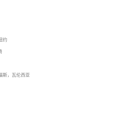
纽约
崎
福斯，瓦伦西亚