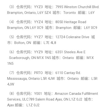
（3）仓库代码：YYZ3 地址：7995 Winston Churchill Blvd.
Brampton, Ontario, L6Y 5Z4 城市：Toronto 邮编：L6Y
（4）仓库代码：YYZ4 地址：8050 Heritage Road
Brampton, ON L6Y 0C9 城市：Brampton 邮编：L6Y 0C9
（5）仓库代码：YYZ7 地址：12724 Coleraine Drive 城
市：Bolton, ON 邮编：L7E 4L8
（6）仓库代码：YYZ9 地址：6351 Steeles Ave E
Scarborough, ON M1X 1N5 城市：Ontario 邮编：M1X
1N5
（7）仓库代码：PRTO 地址：6110 Cantay Rd.
Mississauga, Ontario L5R 4JW 城市：Ontario 邮编：L5R
4JW
（8）仓库代码：Y001 地址：Amazon Canada Fulfillment
Services, ULC789 Salem Road Ajax, ON L1Z 0J2 城市：
Ajax 邮编： L1Z 0J2