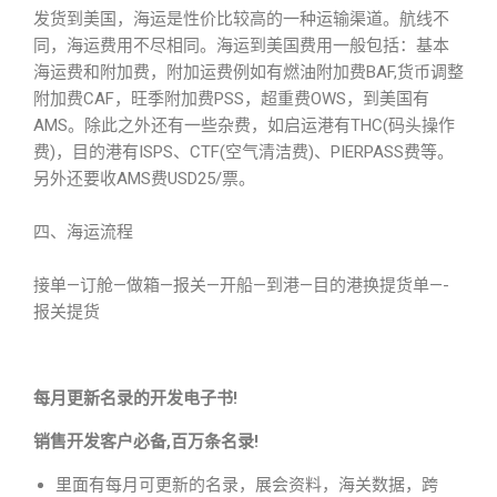
发货到美国，海运是性价比较高的一种运输渠道。航线不
同，海运费用不尽相同。海运到美国费用一般包括：基本
海运费和附加费，附加运费例如有燃油附加费BAF,货币调整
附加费CAF，旺季附加费PSS，超重费OWS，到美国有
AMS。除此之外还有一些杂费，如启运港有THC(码头操作
费)，目的港有ISPS、CTF(空气清洁费)、PIERPASS费等。
另外还要收AMS费USD25/票。
四、海运流程
接单—订舱—做箱—报关—开船—到港—目的港换提货单—-
报关提货
每月更新名录的开发电子书!
销售开发客户必备,百万条名录!
里面有每月可更新的名录，展会资料，海关数据，跨