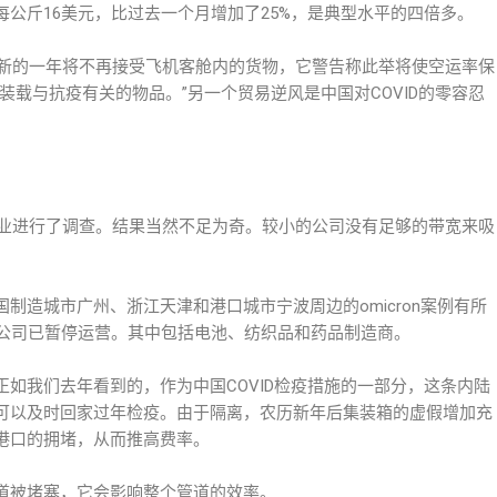
公斤16美元，比过去一个月增加了25%，是典型水平的四倍多。
中国在新的一年将不再接受飞机客舱内的货物，它警告称此举将使空运率保
装载与抗疫有关的物品。”另一个贸易逆风是中国对COVID的零容忍
。
大小企业进行了调查。结果当然不足为奇。较小的公司没有足够的带宽来吸
制造城市广州、浙江天津和港口城市宁波周边的omicron案例有所
市公司已暂停运营。其中包括电池、纺织品和药品制造商。
正如我们去年看到的，作为中国COVID检疫措施的一部分，这条内陆
可以及时回家过年检疫。由于隔离，农历新年后集装箱的虚假增加充
港口的拥堵，从而推高费率。
道被堵塞，它会影响整个管道的效率。