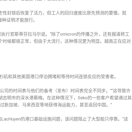
史性封锁后恢复了活力，但工人的回归速度比原先预测的要慢。就
苗接种证明才能旅行。
执行官斯蒂芬拉马尔说。“除了omicron的传播之外，还有报道称工
个时候都很正常，但由于大流行，这种情况更为明显。越南正在应对
也成为洛杉矶和其他美国港口停泊拥堵和等待时间连锁反应的受害者。
表示：“所有航运公司的时间表与他们的备考（发布）时间表完全不同步。”“这导致许
志明市的深水港蔡梅。在这种情况下，Seko的一些客户希望通过其
通过新加坡、马来西亚等地获得海运能力，甚至返回中国。”
LacHuyen的港口基础设施问题，该问题阻止了大型船只停靠。“这