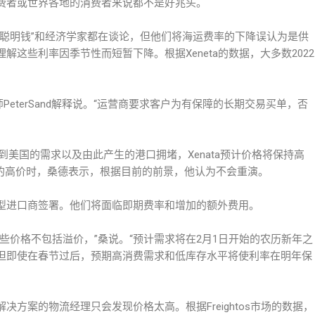
费者或世界各地的消费者来说都不是好兆头。
“聪明钱”和经济学家都在谈论，但他们将海运费率的下降误认为是供
这些利率因季节性而短暂下降。根据Xeneta的数据，大多数2022
师PeterSand解释说。“运营商要求客户为有保障的长期交易买单，否
到美国的需求以及由此产生的港口拥堵，Xenata预计价格将保持高
美元的高价时，桑德表示，根据目前的前景，他认为不会重演。
型进口商签署。他们将面临即期费率和增加的额外费用。
些价格不包括溢价，”桑说。“预计需求将在2月1日开始的农历新年之
但即使在春节过后，预期高消费需求和低库存水平将使利率在明年保
方案的物流经理只会发现价格太高。根据Freightos市场的数据，