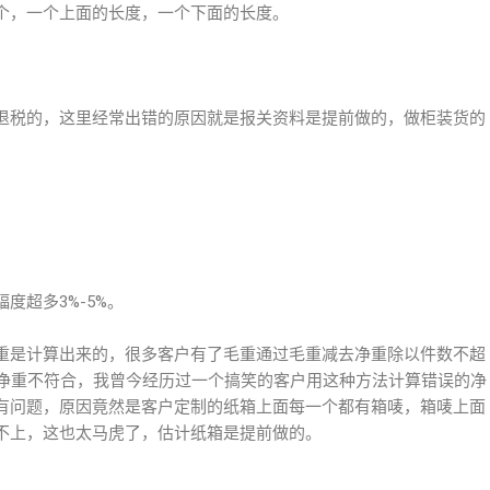
个，一个上面的长度，一个下面的长度。
退税的，这里经常出错的原因就是报关资料是提前做的，做柜装货的
度超多3%-5%。
重是计算出来的，很多客户有了毛重通过毛重减去净重除以件数不超
际净重不符合，我曾今经历过一个搞笑的客户用这种方法计算错误的净
有问题，原因竟然是客户定制的纸箱上面每一个都有箱唛，箱唛上面
不上，这也太马虎了，估计纸箱是提前做的。