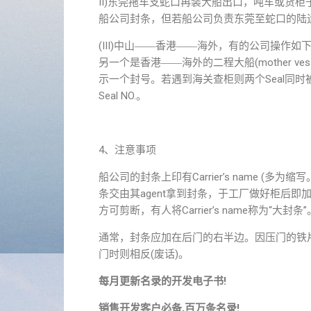
II)东莞拖车支蛇口再装大船出口，吨车或货
船公司封条，但若船公司负责东莞至蛇口的陆运，即
(III)中山――香港――海外，有的公司操作如
另一个是香港――海外的二程大船(mother vessel或
示一个封号。若遇到海关查柜则两个Seal同时
Seal NO.。
4、注意事项
船公司的封条上印有Carrier’s name (多为
条交由其agent拿到封条，于工厂做好柜后
方可剪断，有人将Carrier’s name称为“大封条”
通常，封条应加在后门的右半边。因压门的铁
门时则相反(废话)。
每月更新名录的开发电子书!
销售开发客户必备,百万条名录!