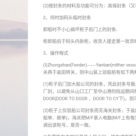
(2)按封条的材料及功能可分为：高保封条（
2、何时加码头临时封条
卸船时不小心搞坏柜子后门上的封条;
柜卸船后于码头内拆柜，收货人提走第一批货
3、操作程式
(I)Zhongshan(Feeder)――Yantian(m
关再于盐田转关，则中山装上驳船前有如下两
(1)柜子后门加大船公司的封条，凭此封条号报
厂封，以避免从山口工厂至中山港的陆运期间
DOOR(DOOR TO DOOR 、DOOR TO 
(2)柜子上仅驳船公司封条而无海关封条，于盐田
船单、舱单)，海关把M/F录入电脑(M/F上有每
调出该柜号，是否一致。