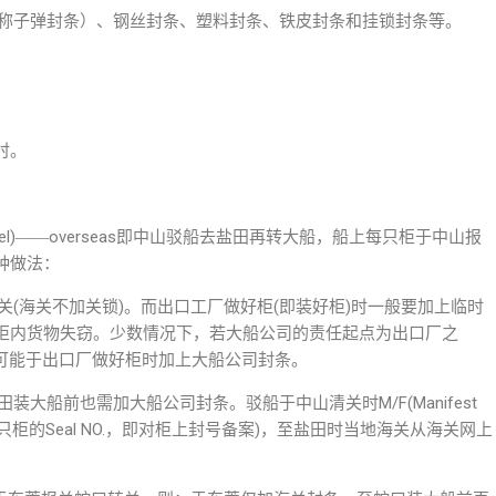
又称子弹封条）、钢丝封条、塑料封条、铁皮封条和挂锁封条等。
时。
lther vessel)――overseas即中山驳船去盐田再转大船，船上每只柜于中山报
种做法：
关(海关不加关锁)。而出口工厂做好柜(即装好柜)时一般要加上临时
柜内货物失窃。少数情况下，若大船公司的责任起点为出口厂之
CY下)，则可能于出口厂做好柜时加上大船公司封条。
装大船前也需加大船公司封条。驳船于中山清关时M/F(Manifest
只柜的Seal NO.，即对柜上封号备案)，至盐田时当地海关从海关网上