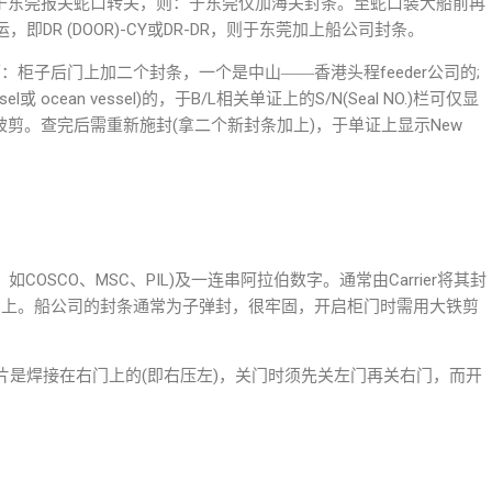
柜于东莞报关蛇口转关，则：于东莞仅加海关封条。至蛇口装大船前再
DR (DOOR)-CY或DR-DR，则于东莞加上船公司封条。
下：柜子后门上加二个封条，一个是中山――香港头程feeder公司的;
 ocean vessel)的，于B/L相关单证上的S/N(Seal NO.)栏可仅显
被剪。查完后需重新施封(拿二个新封条加上)，于单证上显示New
缩写。如COSCO、MSC、PIL)及一连串阿拉伯数字。通常由Carrier将其封
即加上。船公司的封条通常为子弹封，很牢固，开启柜门时需用大铁剪
。
片是焊接在右门上的(即右压左)，关门时须先关左门再关右门，而开