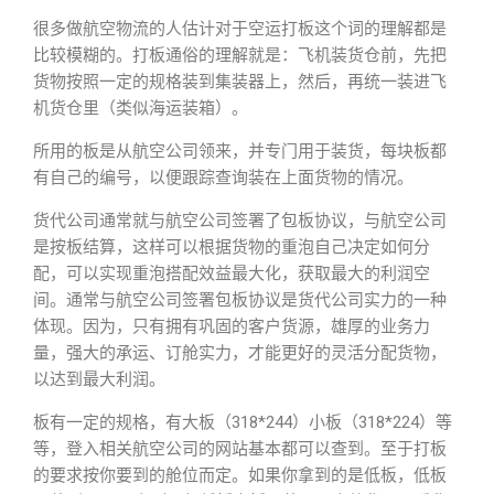
很多做航空物流的人估计对于空运打板这个词的理解都是
比较模糊的。打板通俗的理解就是：飞机装货仓前，先把
货物按照一定的规格装到集装器上，然后，再统一装进飞
机货仓里（类似海运装箱）。
所用的板是从航空公司领来，并专门用于装货，每块板都
有自己的编号，以便跟踪查询装在上面货物的情况。
货代公司通常就与航空公司签署了包板协议，与航空公司
是按板结算，这样可以根据货物的重泡自己决定如何分
配，可以实现重泡搭配效益最大化，获取最大的利润空
间。通常与航空公司签署包板协议是货代公司实力的一种
体现。因为，只有拥有巩固的客户货源，雄厚的业务力
量，强大的承运、订舱实力，才能更好的灵活分配货物，
以达到最大利润。
板有一定的规格，有大板（318*244）小板（318*224）等
等，登入相关航空公司的网站基本都可以查到。至于打板
的要求按你要到的舱位而定。如果你拿到的是低板，低板