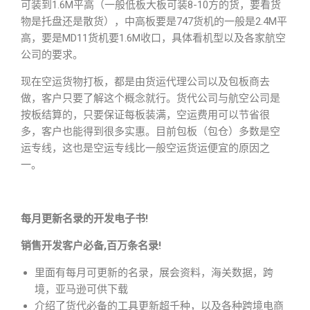
可装到1.6M平高（一般低板大板可装8-10方的货，要看货
物是托盘还是散货），中高板要是747货机的一般是2.4M平
高，要是MD11货机要1.6M收口，具体看机型以及各家航空
公司的要求。
现在空运货物打板，都是由货运代理公司以及包板商去
做，客户只要了解这个概念就行。货代公司与航空公司是
按板结算的，只要保证每板装满，空运费用可以节省很
多，客户也能得到很多实惠。目前包板（包仓）多数是空
运专线，这也是空运专线比一般空运货运便宜的原因之
一。
每月更新名录的开发电子书!
销售开发客户必备,百万条名录!
里面有每月可更新的名录，展会资料，海关数据，跨
境，亚马逊可供下载
介绍了货代必备的工具更新超千种，以及各种跨境电商