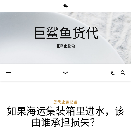
巨鲨鱼货代
巨鲨鱼物流
货代业务必备
如果海运集装箱里进水，该
由谁承担损失？