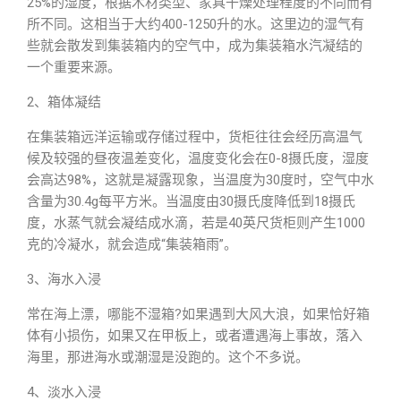
25%的湿度，根据木材类型、家具干燥处理程度的不同而有
所不同。这相当于大约400-1250升的水。这里边的湿气有
些就会散发到集装箱内的空气中，成为集装箱水汽凝结的
一个重要来源。
2、箱体凝结
在集装箱远洋运输或存储过程中，货柜往往会经历高温气
候及较强的昼夜温差变化，温度变化会在0-8摄氏度，湿度
会高达98%，这就是凝露现象，当温度为30度时，空气中水
含量为30.4g每平方米。当温度由30摄氏度降低到18摄氏
度，水蒸气就会凝结成水滴，若是40英尺货柜则产生1000
克的冷凝水，就会造成“集装箱雨”。
3、海水入浸
常在海上漂，哪能不湿箱?如果遇到大风大浪，如果恰好箱
体有小损伤，如果又在甲板上，或者遭遇海上事故，落入
海里，那进海水或潮湿是没跑的。这个不多说。
4、淡水入浸