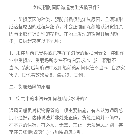
如何预防国际海运发生货损事件？
一、货损原因的种类，预防货损须先知其原因，且须知形
成这些原因的过程与细节，才会正确而深刻地认识货损原
因与采取有针对性的措施。在船上发现的货损其原因极
多，归纳起来有以下九种：
1、未装船前已受损或已存在了潜伏的致损因素;2、装卸作
业中受损;3、受载场所条件不符合要求;4、船上积载不
当;5、装船后与航途中及卸船前的期间保管不当;6、自然灾
害;7、其他事故殃及;8、盗窃;9、其他。
二、货舱通风的原理
1、空气中的水汽是如何凝结成水珠的?
通风是船员对货物保管的一项主要措施，有人认为通风总
比不通好，这种说法并非处处正确。货舱通风并不简单，
在不同的情况，有必须、无需、禁止、无法通风之别，甚
至还要缓慢(透透气) 与加快通风之别。