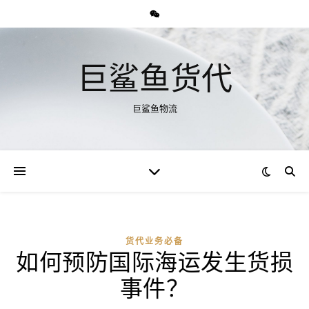
巨鲨鱼货代
巨鲨鱼物流
货代业务必备
如何预防国际海运发生货损
事件？