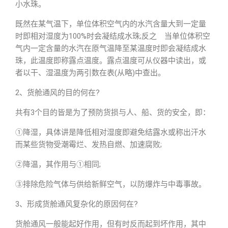
小水珠。
既然在某气温下，单位体积空气内的水汽含量大到一定量
时即相对湿度为100%时会凝结成水珠;反之 当单位体积空
气内一定含量的水汽在原气温降至某温度时即会凝结成水
珠，此温度即称露点温度。露点温度可从仪器中读出，或
者以干、湿温度为两引数在表(从略)中查出。
2、货舱通风的目的何在?
共有3个目的皆是为了预防货损与人、船、货的安全，即：
①降湿，具体讲是降低相对湿度即避免结露水或称出汗水
而某些货物受潮霉烂、发热自燃、加速腐败;
②降温，其作用与①相同;
③排除危险气体与供给新鲜空气，以防爆炸与中毒事故。
3、形成货舱通风复杂化的原因何在?
货舱通风一般能起好作用，但有时反而起到坏作用，其中