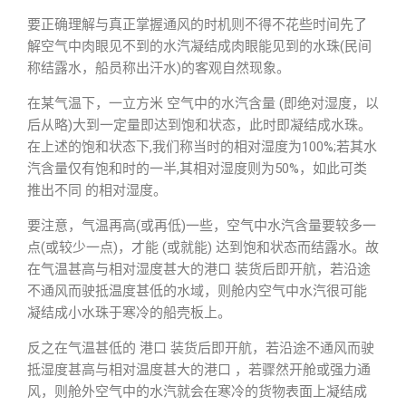
要正确理解与真正掌握通风的时机则不得不花些时间先了
解空气中肉眼见不到的水汽凝结成肉眼能见到的水珠(民间
称结露水，船员称出汗水)的客观自然现象。
在某气温下，一立方米 空气中的水汽含量 (即绝对湿度，以
后从略)大到一定量即达到饱和状态，此时即凝结成水珠。
在上述的饱和状态下,我们称当时的相对湿度为100%;若其水
汽含量仅有饱和时的一半,其相对湿度则为50%，如此可类
推出不同 的相对湿度。
要注意，气温再高(或再低)一些，空气中水汽含量要较多一
点(或较少一点)，才能 (或就能) 达到饱和状态而结露水。故
在气温甚高与相对湿度甚大的港口 装货后即开航，若沿途
不通风而驶抵温度甚低的水域，则舱内空气中水汽很可能
凝结成小水珠于寒冷的船壳板上。
反之在气温甚低的 港口 装货后即开航，若沿途不通风而驶
抵湿度甚高与相对温度甚大的港口 ，若骤然开舱或强力通
风，则舱外空气中的水汽就会在寒冷的货物表面上凝结成