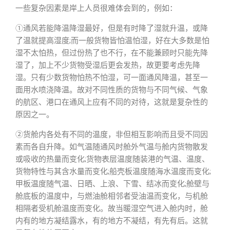
一些复杂因素是岸上人员很难体会到的，例如：
①通风若能降温降湿最好，但是有时降了湿就升温，或降
了温就提高湿度;而一般货物皆怕温怕湿，好在大多数是怕
湿不太怕热，但过份热了也不行，在不能兼顾时只能先降
湿了，加上不少货物受湿后更会发热，故更要考虑先降
湿。只有少数货物怕热不怕湿，可一面通风降温，甚至一
面用水喷浇降温。故对不同性质的货物与不同气候、气象
的航区、港口在通风上应有不同的对待，这就是复杂性的
原因之一。
②货舱内各处有不同的温度，非但相互影响而且受不同因
素而各自升降。如气温随通风时舱外气温与舱内货物散发
或吸收的热量而变化;货物表层温度随装港的气温、温度、
货物特性与其含水量而变化;船壳板温度随海水温度而变化;
甲板温度随气温、日晒、上浪、下雪、结冰而变化;舱壁与
舱底板的温度中，与燃油舱相邻者受油温而变化，与机舱
相隔者受机舱温度而变化。故当暖湿空气进入舱内时，舱
内有的地方凝结露水，有的地方不凝结，有先有后。这就