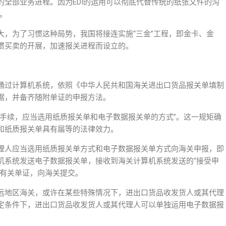
全部业务进程。因为EDI的运用可以彻底代替传统的纸张文件的沟
”。
大，为了习惯这种局势，我国将接连实施“三金”工程，即金卡、金
惯买卖的开展，加速报关进程而设立的。
通过计算机系统，依照《中华人民共和国海关进出口货品报关单填制
据，并备齐随附单证的申报方法。
报手续，应当选用纸质报关单和电子数据报关单的方式”。这一规矩确
和纸质报关单具有届等的法律效力。
理人应当选用纸质报关单方式和电子数据报关单方式向海关申报，即
机系统发送电子数据报关单，接收到海关计算机系统发送的“接受申
附有关单证，向海关提交。
远地区海关，或许在某些特殊情况下，进出口货品收发货人或其代理
定条件下，进出口货品收发货人或其代理人可以单独运用电子数据报