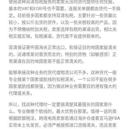
使用这种双清包税服务的卖家无须向货代提供任何凭据，
基本的VAT和EORI号也不需要，连报关单据都由货代一手搞
定。目前很多国家都支持双清包税，主要针对一些货量比
较小，按公斤出货的货件，以及一些关税较高的产品，因
为不想缴纳附加关税，卖家选择包税的渠道出货，相比关
税实报实销，包税渠道，货代是不会提供税单的。
双清保证寄件国海关正常出口，和保证目的地国家能清关
的，这通常是对普货而言的；特别的货物（如敏感货）正
常渠道在目的地国家是不能正常清关的。
能够承接这种业务的货代或物流公司不多，这种货代一般
专业做某个国家或航线的包税清关，一个公司不能在很多
国家或航线都很强，因为做这种业务需要目的港有强大的
代理或关系。
所以，找这种代理时一定要搞清楚其最擅长的国家是什
么，专业做哪个航线的，最大优势在那里。值得一说的是
根据欧盟税法，跨境电商卖家若通过海外仓或者亚马逊FBA
实现本土化发货，必须严格按照进口流程清关，而且卖家