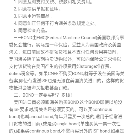
1. 同意及时支付关税、税款和相关费用。
2. 同意提供单据和证明。
3. 同意重运输商品。
4. 同意纠正任何不符合通关条款规定之处。
5. 同意检查商品。
——BOND由FMC(Federal Maritime Council)美国联邦海事
委员会推行，实际是一种保险，受益人为美国政府及美国
海关，进口商因故不提领货物且不支付任何费用弃货时，
美国海关除了逾期拍卖货物以外，可以向保险公司求偿以
支付该货物在美国产生的各项费用如storage堆存费、
duties税金等。如果CNEE不购买BOND,就等于没在美国海关
备案,即使有发送ISF也是无法在美国清关进口的，这样的货
物抵港会被海关拒收甚至罚款。
二、BOND一定要买吗？多钱！
美国进口商必须跟海关购买BOND,这个BOND即使以前没
有ISF要求时,清关也是必须要买的。可以买continous
bond(也叫annual bond,每年只需买一次总的,适用于经常进
口货物的进口商),或是买single bond(单独买某一票一次性
的),如果买continous bond,不需再买另外的ISF bond,如果是