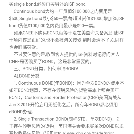
买single bond,必须再买另外的ISF bond。
Continous bond大约一年货值$100,000之内费用是
$500,Single bond最小$50一票,每超过货值$1000,增加$5,ISF
bond货值$100,000之内费用最小是$90一票。
如果CNEE不购买BOND,就等于没在美国海关备案,即使ISF
十项内容是正确的,也不会被海关接受,到时会清不了关,同样
也会面临罚款。
不过要注意的是,收到客人提供的ISF资料时记得问客人
CNEE是否购买了BOND。这是非常重要的。
三、BOND分类，如何申请BOND!
A).BOND分类
1. Continuous BOND(年BOND)：因为单次BOND的费用不
如年BOND划算，不存在倾销风险的货物基本上都会买年
BOND，Customs and Border Protection(CBP)美国海关从
Jan 3,2015开始启用无纸化之后，所有年BOND都必须用
eBOND办理；
2. Single Transaction BOND(简称STB，单次BOND)：对
于存在倾销风险的货物，美国海关会要求买单次BOND以规
避税收损失风险（详见http://www.cbp.gov/trade/prior …