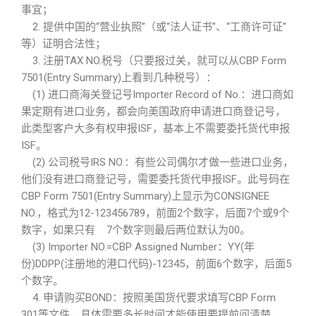
事宜；
2. 提供中国的“营业执照”（或“法人证书”、“工商许可证”
等）证明合法性；
3. 注册TAX NO.税号（只要报过关，就可以从CBP Form
7501(Entry Summary)上看到几种税号）：
(1) 进口商海关登记号Importer Record of No.：进口商如
果定期有进口业务，都会向美国政府申请进口商登记号，
此类型客户大多有权申报ISF，基本上不需要委托货代申报
ISF。
(2) 公司税号IRS NO.：有些公司偶尔才做一些进口业务，
他们没有进口商登记号，需要委托货代申报ISF。此号码在
CBP Form 7501(Entry Summary)上显示为CONSIGNEE
NO.，格式为12-123456789，前面2个数字，后面7个或9个
数字，如果只有 7个数字则最后两位默认为00。
(3) Importer NO.=CBP Assigned Number：YY(年
份)DDPP(注册地的港口代码)-12345，前面6个数字，后面5
个数字。
4. 申请购买BOND：按照美国货代要求填写CBP Form
301等文件，具体需要多长时间才能使用要提前问清楚。