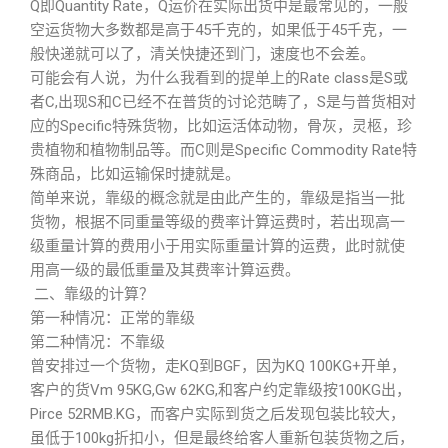
Q即Quantity Rate，Q运价在实际出货中是最常见的，一般
空运货物大多数都是高于45千克的，如果低于45千克，一
般快递就可以了，清关快捷还到门，速度也不会差。
可能会有人说，为什么我看到的提单上的Rate class是S或
者C,出现S和C已经不在普货的讨论范畴了，S是与普货相对
应的Specific特殊货物，比如运活体动物，骨灰，灵柩，珍
贵植物和植物制品等。而C则是Specific Commodity Rate特
殊商品，比如运输保时捷就是。
简单来说，靠级的概念就是由此产生的，靠级是指当一批
货物，根据不同重量等级的费率计算运费时，若出现高一
级重量计算的费用小于用实际重量计算的运费，此时就使
用高一级的最低重量及其费率计算运费。
二、靠级的计算？
第一种情况：正常的靠级
第二种情况：不靠级
曾安排过一个货物，走KQ到BGF，因为KQ 100KG+开单，
客户的货Vm 95KG,Gw 62KG,和客户约定靠级按100KG出，
Pirce 52RMB.KG，而客户实际到货之后发现包装比较大，
虽低于100kg折扣小，但是最终给客人重新包装货物之后，