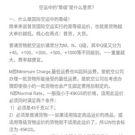
空运中的“靠级”是什么意思？
一、什么是国际空运中的靠级！
简单来说普货国际空运实行的是等级运价，也就是货物越
大单价越低。核心在两点：普货，大货。
普通货物航空运价通常分为M、N、Q级，其中Q级又分为
+45、+100、+300、+500、+1000等不同级别，——重量越
大，费率越便宜。
M即Minimum Charge,最低运费也叫起码运费，是航空公司
办理一批货物所能接受的最低运费，是航空公司在考虑办
理即使很小的一批货物也会产生固定费用后制定的。
N即Normal Rate，一般指小于45KGS的价格，适用此运价
必须同时满足两个条件：
1）必须是45千克以下；
2）必须是普通货物——如果适用指定商品运价的商品，或
适用等级货物运价的货物就不适用此运价了，所以N也会标
注为-45KGS。