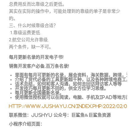
总费用反而比靠级之后更低。
其实在实际的操作中，可能处理到的靠级的单子是非常少
的。
三、什么时候靠级合适？
1.靠级运费更低.
2.航空公司允许靠级.
两个条件，缺一不可。
每月更新名录的开发电子书!
销售开发客户必备,百万条名录!
里面有每月可更新的名录，展会资料，海关数据，跨境，亚
介绍了货代必备的工具更新超千种，以及各种跨境电商工具
话术总结，如何和客人沟通，如何去回访拜访客人等等
开发技巧每月更新不同的，供全方位学习思维。
每月更新全国最新名录。
使用微信授权就可以在阅读，电脑、手机及ipad等地方阅
http://www.jushayu.cn/index.php/2022/02/0
联系微信：JUSHYU 公众号：巨鲨鱼&巨鲨鱼资源
小程序介绍页面：