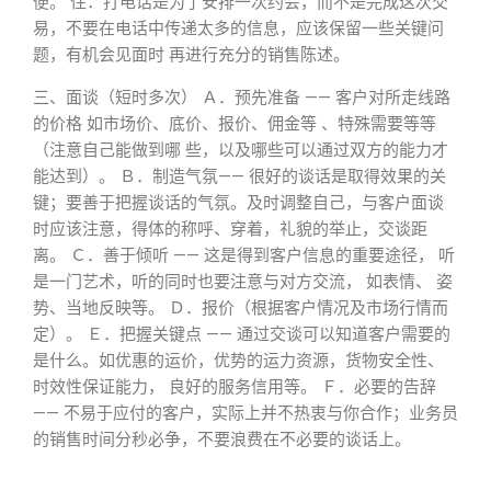
便。 住：打电话是为了安排一次约会，而不是完成这次交
易，不要在电话中传递太多的信息，应该保留一些关键问
题，有机会见面时 再进行充分的销售陈述。
三、面谈（短时多次） Ａ．预先准备 —— 客户对所走线路
的价格 如市场价、底价、报价、佣金等 、特殊需要等等
（注意自己能做到哪 些，以及哪些可以通过双方的能力才
能达到）。 Ｂ．制造气氛—— 很好的谈话是取得效果的关
键；要善于把握谈话的气氛。及时调整自己，与客户面谈
时应该注意，得体的称呼、穿着，礼貌的举止，交谈距
离。 Ｃ．善于倾听 —— 这是得到客户信息的重要途径， 听
是一门艺术，听的同时也要注意与对方交流， 如表情、 姿
势、当地反映等。 Ｄ．报价（根据客户情况及市场行情而
定）。 Ｅ．把握关键点 —— 通过交谈可以知道客户需要的
是什么。如优惠的运价，优势的运力资源，货物安全性、
时效性保证能力， 良好的服务信用等。 Ｆ．必要的告辞
—— 不易于应付的客户，实际上并不热衷与你合作；业务员
的销售时间分秒必争，不要浪费在不必要的谈话上。