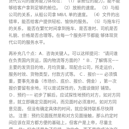
货代公司的服务能力体现在： （1）拿舱位的能力，能不能
够给客户拿到足够的舱位。 （2）放舱的速度。 （3）与船
公司的关系，从船公司拿 MB/L 单的速度。 （4）文件的出
错率，能否给客户提供轻松、愉快的服务。 （5）与拖车行
的关系， 能否在繁忙时间拿到拖车、是否准时、司机是否
礼貌、价格是否合理等。在每一个服务环节都能 够体现货
代公司的服务水平。
再补充几个点：A．咨询关键人。可以这样提问： “请问谁
在负责国内货运，国内物流等方面的？ ” Ｂ．了解情况——
主要的发货目的地，月均货量，现配合公司，所走运价，
服务时效、货物类型，付款方式等。 Ｃ．报价—— 必须慎
重，要事先准备（市场价、底价、报价、佣金），第一次
报价要留有余地，可以是试探性的，为面谈做好 铺垫。
Ｄ．预约—— 初步了解后，应试探性地预约对方，如对方同
意，就立即确定见面时间，而见面时必须准时。如对方同
意见面， 但没有确定具体的时间，就应保持联系尽快拜
访。 注意：预约见面既然是和对方见面接触，那么约定时
间应该在双方都方便的基础上，但客户是上帝，尽量主