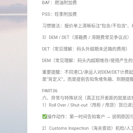
BAF：燃油附加费
PSS：旺季附加费
习惯做法：报价单上清晰标注“包含/不包含”
3）DEM / DET（滞箱费 / 滞期费常见争议点）
DET（常见理解：码头外超期未还箱的费用）
DEM（常见理解：码头内超期堆存/使用产生
重要提醒：不同港口/承运人对DEM/DET
是“背定义”，而是提前告知免堆免箱、到期提
PART.06
六、异常与特殊状况（真正拉开差距的就是这
1）Roll Over / Shut-out（甩柜 /
操作动作：第一时间告知客户 → 说明原因与影
2）Customs Inspection（海关查验）机检