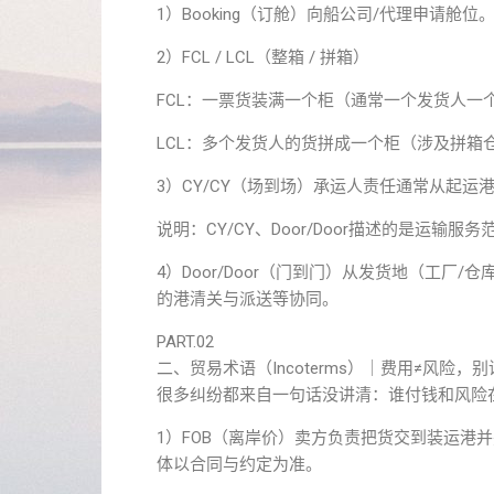
1）Booking（订舱）向船公司/代理申请舱
2）
FCL
/ LCL（整箱 / 拼箱）
FCL：一票货装满一个柜（通常一个发货人一
LCL：多个发货人的货拼成一个柜（涉及拼箱
3）CY/CY（场到场）承运人责任通常从起运港
说明：CY/CY、Door/Door描述的是运输服
4）Door/Door（门到门）从发货地（工
的港清关与派送等协同。
PART.02
二、贸易术语（Incoterms）｜费用≠风险，
很多纠纷都来自一句话没讲清：谁付钱和风险
1）
FOB
（离岸价）卖方负责把货交到装运港并
体以合同与约定为准。