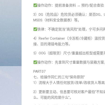
操作动作：提前准备资料 → 预约/配合查验
3）DG（危险品）危险货必须确认：是否DG
MSDS（材料安全数据表）等。
铁律：不确定就当“高风险”处理，宁可多问
4）Reefer Container（冷冻柜/冷
接、目的港插电能力等。
5）OOG（超限货）尺寸/重量超出柜型或需要
操作动作：先拿到尺寸重量数据与装箱方案
PART.07
七、给操作同仁的三句“保命原则”
1）流程大于人情任何放货/改单/改收货人等
2）更新要主动、信息要可核对客户最怕“不知
么、可能的风险是什么”。