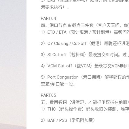
5）ENS（欧盟舱单申报）欧盟方向常见的舱
港要求执行）。
PART.04
四、港口节点 & 截点三件套（客户天天问，
1）ETD / ETA（预计离港 / 预计到港）高
2）CY Closing / Cut-off（截港）最
3）SI Cut-off（截补料）最晚提交SI时
4）VGM Cut-off（截VGM）最晚提交VG
5）Port Congestion（港口拥堵）解
空箱/闸口哪一段。
PART.05
五、费用名词（讲清楚，才能把争议挡在前面
1）THC（码头操作费）码头收取的装卸、堆
2）BAF / PSS（常见附加费）