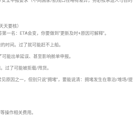
单/安全申报要求（不同国家/航线口径略有差异，务必按承运人与目的
你天天要核）
频问答第一名：ETA会变，你要做到“更新及时+原因可解释”。
晚还柜进港的时间。过了就可能赶不上船。
间。过了可能出单延误、甚至影响舱单申报。
M时间。过了可能被拒载/甩货。
释延误的常见原因之一，但别只说“拥堵”，要能说清：拥堵发生在靠泊/堆场/提
）
存等操作相关费用。