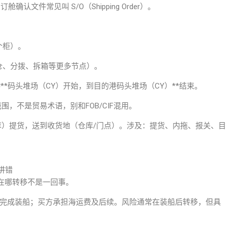
位。订舱确认文件常见叫
S/O
（Shipping Order）。
个柜）。
仓、分拨、拆箱等更多节点）。
**码头堆场（CY）开始，到目的港码头堆场（CY）**结束。
务范围，不是贸易术语，别和FOB/
CIF
混用。
厂/仓库）提货，送到收货地（仓库/门点）。涉及：提货、内拖、报关、目
别讲错
在哪转移不是一回事。
完成装船；买方承担海运费及后续。风险通常在装船后转移，但具