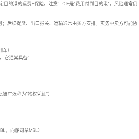
指定目的港的运费+保险。注意：CIF是“费用付到目的港”，风险通常仍
即可；后续提货、出口报关、运输通常由买方安排。实务中卖方可能协
。
翻车）
”。它通常具备：
被广泛称为“物权凭证”）
BL，向船司拿MBL）