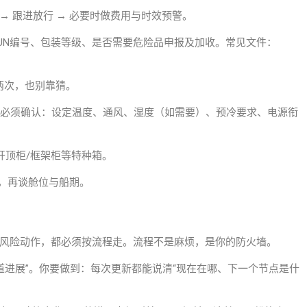
 → 跟进放行 → 必要时做费用与时效预警。
、UN编号、包装等级、是否需要危险品申报及加收。常见文件：
两次，也别靠猜。
藏柜）温控货必须确认：设定温度、通风、湿度（如需要）、预冷要求、电源衔
开顶柜/框架柜等特种箱。
，再谈舱位与船期。
高风险动作，都必须按流程走。流程不是麻烦，是你的防火墙。
道进展”。你要做到：每次更新都能说清“现在在哪、下一个节点是什