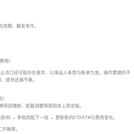
、有效期、触发条件。
的费用）
计费起止点口径可能存在差异，以承运人条款与账单为准。操作要做的不
醒、提货还箱节奏。
些）
 甩货）货已进港但因爆舱、配载调整等原因未上原定船。
响 → 争取改配下一班 → 更新新的ETD/ETA与费用变化。
/人工开箱等。