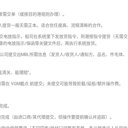
提货通常需交单（或按目的港规则办理）。
定收货人提货一般无需正本。适合信任度高、流程清晰的合作。
电放）：发货人提交电放指示，船司在系统里下发放货指令，到港按指令提货（无需交
章的电放指示/保函等关键文件后，再执行系统放货。
向船公司提交出MBL所需信息（发货人/收货人/通知方、品名、件毛体、
能清关、能理赔”。
需在 VGM截点 前提交；未提交可能导致拒载/延船/额外操作费。
完成。
船前完成（由进口商/其代理提交，但操作要提前确认并追踪）。