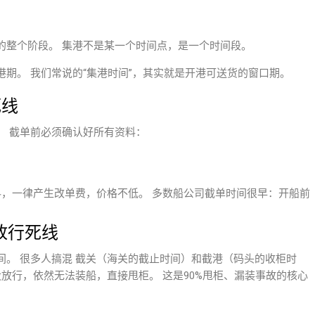
的整个阶段。 集港不是某一个时间点，是一个时间段。
期。 我们常说的“集港时间”，其实就是开港可送货的窗口期。
死线
。 截单前必须确认好所有资料：
料，一律产生改单费，价格不低。 多数船公司截单时间很早：开船前
f）放行死线
。 很多人搞混 截关（海关的截止时间）和截港（码头的收柜时
没放行，依然无法装船，直接甩柜。 这是90%甩柜、漏装事故的核心