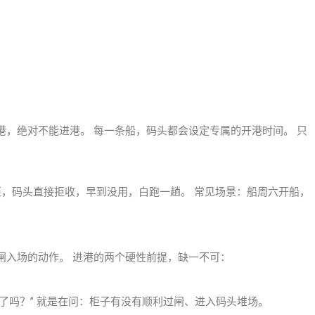
，绝对不能进港。 每一条船，码头都会设定专属的开港时间。 只
柜，码头直接拒收，早到没用，白跑一趟。 常见场景：船周六开船，
。
闸入场的动作。 进港的两个硬性前提，缺一不可：
港了吗？” 就是在问：柜子有没有顺利过闸、进入码头堆场。