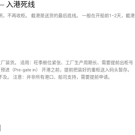
—— 入港死线
，不再收柜。 截港是送货的最后底线。 一般在开船前1–2天，截港
，拉回工厂装货。 适用：旺季舱位紧张、工厂生产周期长、需要提前出柜号
进（Pre-gate in） 开港之前，提前把装好的重柜送入码头暂存。
不及。 注意：并非所有港口、船司支持，需要提前申请。
；
别