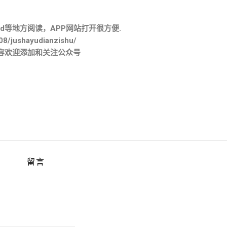
。
d等地方阅读，APP网站打开很方便.
08/jushayudianzishu/
容欢迎添加和关注公众号
留言