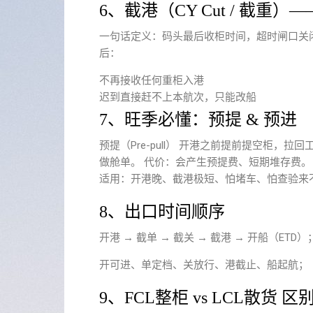
6、截港（CY Cut / 截重）
一句话定义：码头最后收柜时间，超时闸口关闭
后：
不再接收任何重柜入港
迟到直接赶不上本航次，只能改船
7、旺季必懂：预提 & 预进
预提（Pre-pull） 开港之前提前提空柜
做
舱单
。 代价：会产生预提费、短期堆存费。 预
适用：开港晚、截港极短、怕堵车、怕查验来
8、出口时间顺序
开港 → 截单 → 截关 → 截港 → 开船（ETD）
开可进、单定档、关放行、港截止、船起航；
9、FCL整柜 vs LCL散货 区