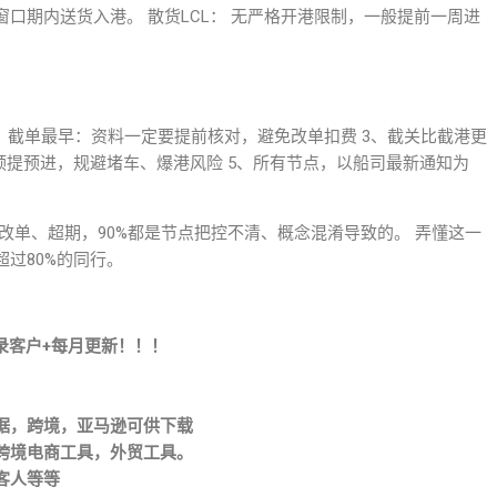
窗口期内送货入港。 散货LCL： 无严格开港限制，一般提前一周进
2、截单最早：资料一定要提前核对，避免改单扣费 3、截关比截港更
预提预进，规避堵车、爆港风险 5、所有节点，以船司最新通知为
改单、超期，90%都是节点把控不清、概念混淆导致的。 弄懂这一
过80%的同行。
录客户+每月更新！！！
据，跨境，亚马逊可供下载
跨境电商工具，外贸工具。
客人等等